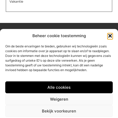
Vakantie
Beheer cookie toestemming
Over hetzeephuisje
Om de beste ervaringen te bieden, gebruiken wij technologieën zoals
Jouw gids voor inspiratie en tips uit het dagelijks leven.
cookies om informatie over je apparaat op te slaan en/of te raadplegen.
Ontdek een brede verzameling blogs en artikelen die je helpen
Door in te stemmen met deze technologieën kunnen wij gegevens zoals
om het meeste uit elke dag te halen, met praktische adviezen
surfgedrag of unieke ID's op deze site verwerken. Als je geen
en verrassende inzichten.
toestemming geeft of uw toestemming intrekt, kan dit een nadelige
invloed hebben op bepaalde functies en mogelijkheden.
Bericht categorie
Alle cookies
Main Links
Weigeren
Linkbuilding platform: jouw sleutel tot betere online vindbaarheid
Geld verdienen via internet: jouw gids naar online inkomsten
Bekijk voorkeuren