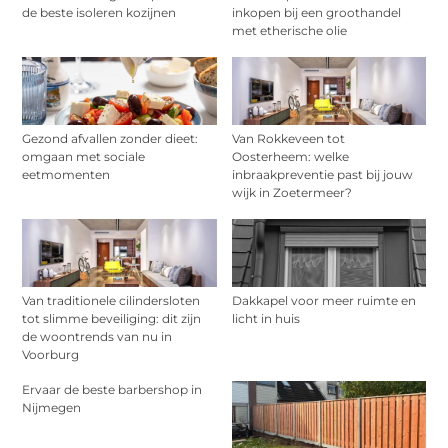
de beste isoleren kozijnen
inkopen bij een groothandel
met etherische olie
Gezond afvallen zonder dieet:
Van Rokkeveen tot
omgaan met sociale
Oosterheem: welke
eetmomenten
inbraakpreventie past bij jouw
wijk in Zoetermeer?
Van traditionele cilindersloten
Dakkapel voor meer ruimte en
tot slimme beveiliging: dit zijn
licht in huis
de woontrends van nu in
Voorburg
Ervaar de beste barbershop in
Nijmegen