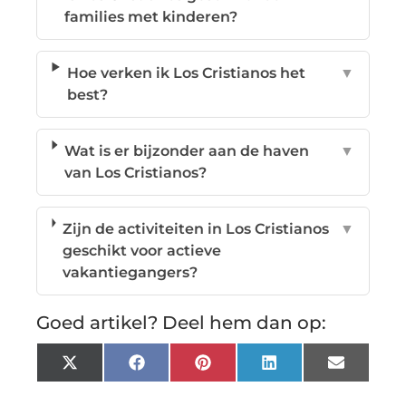
families met kinderen?
Hoe verken ik Los Cristianos het
▼
best?
Wat is er bijzonder aan de haven
▼
van Los Cristianos?
Zijn de activiteiten in Los Cristianos
▼
geschikt voor actieve
vakantiegangers?
Goed artikel? Deel hem dan op:
X
Facebook
Pinterest
LinkedIn
Email
(Twitter)