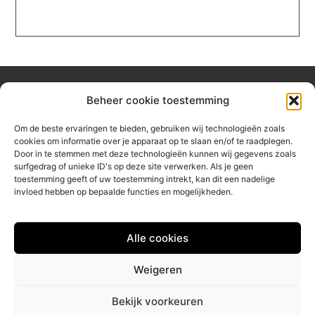
Beheer cookie toestemming
Over hetzeephuisje
Om de beste ervaringen te bieden, gebruiken wij technologieën zoals
Jouw gids voor inspiratie en tips uit het dagelijks leven.
cookies om informatie over je apparaat op te slaan en/of te raadplegen.
Ontdek een brede verzameling blogs en artikelen die je helpen
Door in te stemmen met deze technologieën kunnen wij gegevens zoals
om het meeste uit elke dag te halen, met praktische adviezen
surfgedrag of unieke ID's op deze site verwerken. Als je geen
en verrassende inzichten.
toestemming geeft of uw toestemming intrekt, kan dit een nadelige
invloed hebben op bepaalde functies en mogelijkheden.
Bericht categorie
Alle cookies
Main Links
Weigeren
Linkbuilding platform: jouw sleutel tot betere online vindbaarheid
Geld verdienen via internet: jouw gids naar online inkomsten
Bekijk voorkeuren