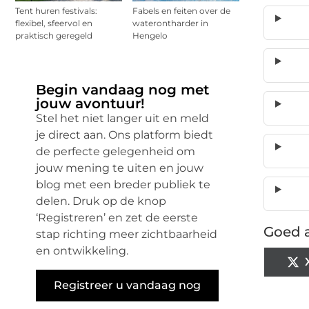
Tent huren festivals:
Fabels en feiten over de
flexibel, sfeervol en
waterontharder in
praktisch geregeld
Hengelo
Begin vandaag nog met
jouw avontuur!
Stel het niet langer uit en meld
je direct aan. Ons platform biedt
de perfecte gelegenheid om
jouw mening te uiten en jouw
blog met een breder publiek te
delen. Druk op de knop
‘Registreren’ en zet de eerste
Goed a
stap richting meer zichtbaarheid
en ontwikkeling.
Registreer u vandaag nog