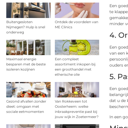
Een goed
te klapp
gemakkeli
Buitengesloten
Ontdek de voordelen van
minder ve
Nijmegen? Hulp is snel
ME Clinics
onderweg
4. Or
Een goede
van een k
persoonli
Maximaal energie
Een compleet
besparen met de beste
assortiment inkopen bij
ouders en
isoleren kozijnen
een groothandel met
5. Pa
etherische olie
Een goede
belangrij
dat u de
Gezond afvallen zonder
Van Rokkeveen tot
bescherm
dieet: omgaan met
Oosterheem: welke
sociale eetmomenten
inbraakpreventie past bij
In een g
jouw wijk in Zoetermeer?