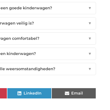
n een goede kinderwagen?
▼
rwagen veilig is?
▼
wagen comfortabel?
▼
 een kinderwagen?
▼
 alle weersomstandigheden?
▼
LinkedIn
Email