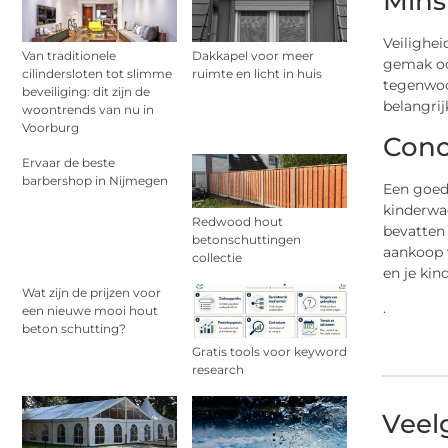
Mins
Veilighe
Van traditionele
Dakkapel voor meer
gemak ook
cilindersloten tot slimme
ruimte en licht in huis
tegenwoor
beveiliging: dit zijn de
belangrij
woontrends van nu in
Voorburg
Conc
Ervaar de beste
barbershop in Nijmegen
Een goede
kinderwag
Redwood hout
bevatten
betonschuttingen
aankoop 
collectie
en je ki
Wat zijn de prijzen voor
.
een nieuwe mooi hout
beton schutting?
Gratis tools voor keyword
research
Veel