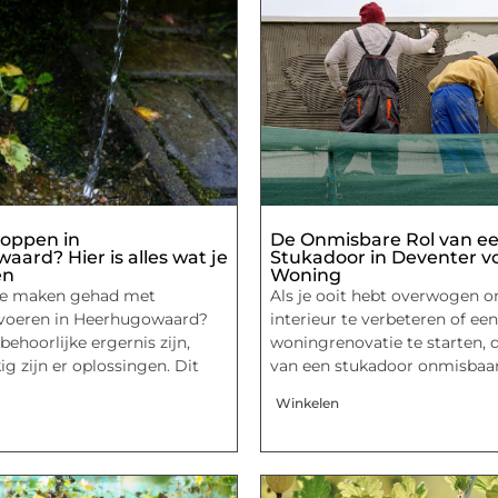
toppen in
De Onmisbare Rol van e
ard? Hier is alles wat je
Stukadoor in Deventer v
en
Woning
 te maken gehad met
Als je ooit hebt overwogen o
fvoeren in Heerhugowaard?
interieur te verbeteren of een
behoorlijke ergernis zijn,
woningrenovatie te starten, d
g zijn er oplossingen. Dit
van een stukadoor onmisbaar
Winkelen