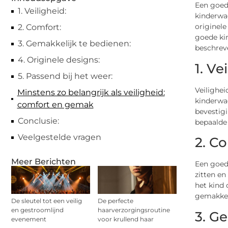
Een goed
1. Veiligheid:
kinderwa
originele
2. Comfort:
goede kin
3. Gemakkelijk te bedienen:
beschrev
4. Originele designs:
1. Ve
5. Passend bij het weer:
Veilighei
Minstens zo belangrijk als veiligheid:
kinderwag
comfort en gemak
bevestigi
Conclusie:
bepaalde 
Veelgestelde vragen
2. C
Meer Berichten
Een goed
zitten e
het kind 
gemakkeli
De sleutel tot een veilig
De perfecte
en gestroomlijnd
haarverzorgingsroutine
3. G
evenement
voor krullend haar