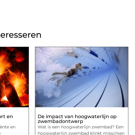
teresseren
ort en
De impact van hoogwaterlijn op
zwembadontwerp
iënte en
Wat is een hoogwaterlijn zwembad? Een
e
hoogwaterlijn zwembad klinkt misschien