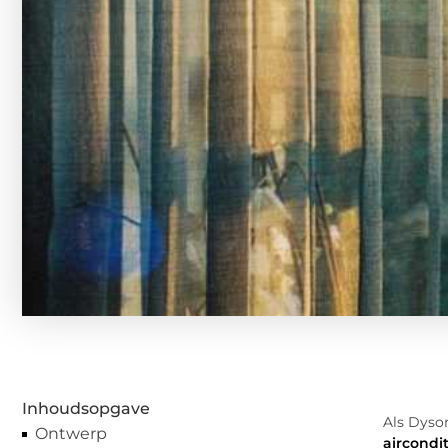
Inhoudsopgave
Als Dyson
Ontwerp
aircondi