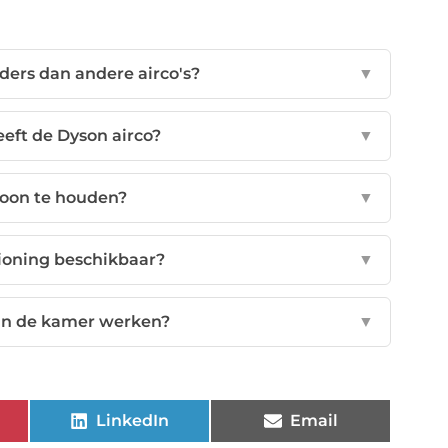
ders dan andere airco's?
▼
eft de Dyson airco?
▼
hoon te houden?
▼
tioning beschikbaar?
▼
van de kamer werken?
▼
LinkedIn
Email