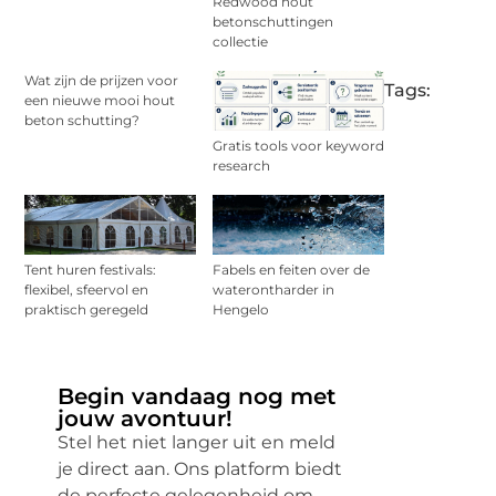
Redwood hout
betonschuttingen
collectie
Wat zijn de prijzen voor
Tags:
een nieuwe mooi hout
beton schutting?
Gratis tools voor keyword
research
Tent huren festivals:
Fabels en feiten over de
flexibel, sfeervol en
waterontharder in
praktisch geregeld
Hengelo
Begin vandaag nog met
jouw avontuur!
Stel het niet langer uit en meld
je direct aan. Ons platform biedt
de perfecte gelegenheid om