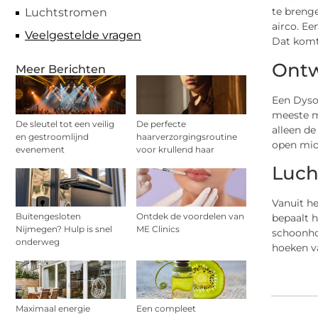
te brenge
Luchtstromen
airco. Ee
Veelgestelde vragen
Dat komt
Ont
Meer Berichten
Een Dyson
meeste me
De sleutel tot een veilig
De perfecte
alleen de
en gestroomlijnd
haarverzorgingsroutine
open midd
evenement
voor krullend haar
Luch
Vanuit h
Buitengesloten
Ontdek de voordelen van
bepaalt h
Nijmegen? Hulp is snel
ME Clinics
schoonhou
onderweg
hoeken v
Maximaal energie
Een compleet