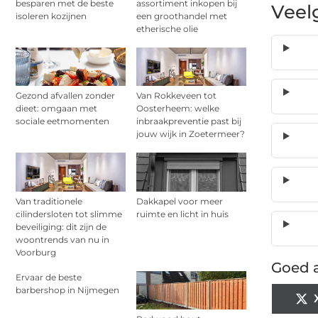
besparen met de beste
assortiment inkopen bij
Veel
isoleren kozijnen
een groothandel met
etherische olie
Gezond afvallen zonder
Van Rokkeveen tot
dieet: omgaan met
Oosterheem: welke
sociale eetmomenten
inbraakpreventie past bij
jouw wijk in Zoetermeer?
Van traditionele
Dakkapel voor meer
cilindersloten tot slimme
ruimte en licht in huis
beveiliging: dit zijn de
woontrends van nu in
Voorburg
Goed a
Ervaar de beste
barbershop in Nijmegen