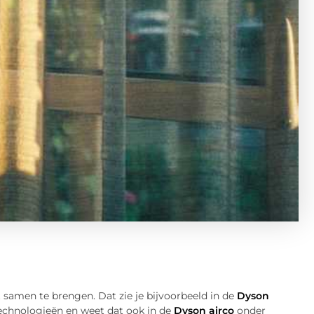
t samen te brengen. Dat zie je bijvoorbeeld in de
Dyson
technologieën en weet dat ook in de
Dyson airco
onder