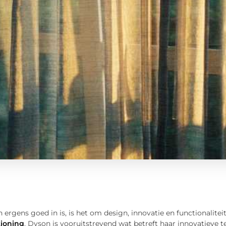
 ergens goed in is, is het om design, innovatie en functionalitei
tioning
. Dyson is vooruitstrevend wat betreft haar innovatieve 