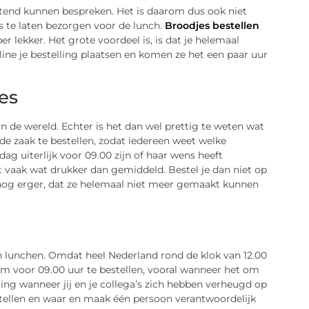
htend kunnen bespreken. Het is daarom dus ook niet
es te laten bezorgen voor de lunch.
Broodjes bestellen
r lekker. Het grote voordeel is, is dat je helemaal
ine je bestelling plaatsen en komen ze het een paar uur
es
 de wereld. Echter is het dan wel prettig te weten wat
de zaak te bestellen, zodat iedereen weet welke
dag uiterlijk voor 09.00 zijn of haar wens heeft
et vaak wat drukker dan gemiddeld. Bestel je dan niet op
 of nog erger, dat ze helemaal niet meer gemaakt kunnen
nen lunchen. Omdat heel Nederland rond de klok van 12.00
en om voor 09.00 uur te bestellen, vooral wanneer het om
lling wanneer jij en je collega’s zich hebben verheugd op
bestellen en waar en maak één persoon verantwoordelijk