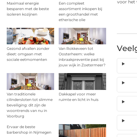
voor het 
Maximaal energie
Een compleet
besparen met de beste
assortiment inkopen bij
isoleren kozijnen
een groothandel met
etherische olie
Veel
Gezond afvallen zonder
Van Rokkeveen tot
dieet: omgaan met
Oosterheem: welke
sociale eetmomenten
inbraakpreventie past bij
jouw wijk in Zoetermeer?
Van traditionele
Dakkapel voor meer
cilindersloten tot slimme
ruimte en licht in huis
beveiliging: dit zijn de
woontrends van nu in
Voorburg
Ervaar de beste
barbershop in Nijmegen