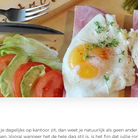
e dagelijks op kantoor zit, dan weet je natuurlijk als geen ander h
sen. Vooral wanneer het de hele dag stil is, is het fijn dat julli