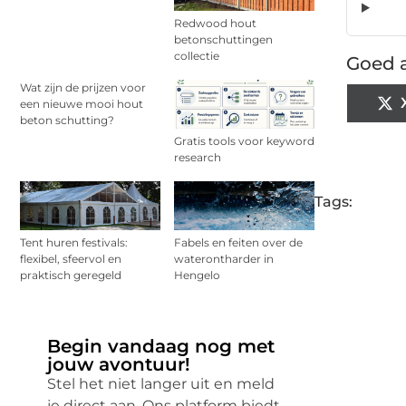
Redwood hout
betonschuttingen
collectie
Goed a
Wat zijn de prijzen voor
een nieuwe mooi hout
beton schutting?
Gratis tools voor keyword
research
Tags:
Tent huren festivals:
Fabels en feiten over de
flexibel, sfeervol en
waterontharder in
praktisch geregeld
Hengelo
Begin vandaag nog met
jouw avontuur!
Stel het niet langer uit en meld
je direct aan. Ons platform biedt