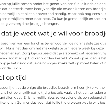
waarop jullie samen onder het genot van een flinke lunch de oc
s dat er steeds meer bedrijven zijn die ervoor kiezen om broodj
s namelijk niet alleen ontzettend handig, maar ook nog eens supe
een omkijken meer naar hebt. Zo kun je gemakkelijk en snel onl
lledig verzorgd netjes bij je brengen.
 dat je weet wat je wil voor broodj
 bezorgen van een lunch is tegenwoordig de normaalste zaak van
wil. Nu is het daarom het makkelijkste om iedere week bij dezelf
eden er zijn. Zorg bijvoorbeeld dat je afspreekt dat iedereen vrij
en, zodat er op tijd kan worden besteld. Vooral op vrijdag is h
 loop je het risico dat je de broodjes straks zelf op moet halen
oor de lunch.
l op tijd
atuurlijk niet de enige die broodjes bestelt om heerlijk te kun
t, is het belangrijk dat je tijdig bestelt. Vaak is het aan te rad
antallen gaat. Er is namelijk niets zo vervelend als een teleurste
ijke lunch. Zorg er dus voor dat jullie tijdig weten wat je wilt 