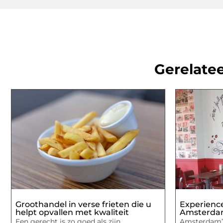
Gerelatee
Groothandel in verse frieten die u
Experienc
helpt opvallen met kwaliteit
Amsterd
Een gerecht is zo goed als zijn
Amsterdam’s 