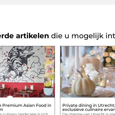
rde artikelen
die u mogelijk in
e Premium Asian Food in
Private dining in Utrecht
am
exclusieve culinaire erva
culinary landscape is rich
De charme van Utrecht is nie