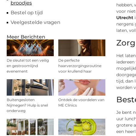
broodjes
hebben, 
voor niet
Bestel op tijd
Utrecht
i
Veelgestelde vragen
nergens g
laten, vo
Meer Berichten
Zorg
Het laten
De sleutel tot een veilig
De perfecte
iedereen 
en gestroomlijnd
haarverzorgingsroutine
mogelijkh
evenement
voor krullend haar
doorgegev
tijd, dan
worden v
Beste
Buitengesloten
Ontdek de voordelen van
Nijmegen? Hulp is snel
ME Clinics
onderweg
Je bent n
uur lunch
grotere a
een heerl