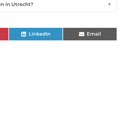
en in Utrecht?
▼
LinkedIn
Email