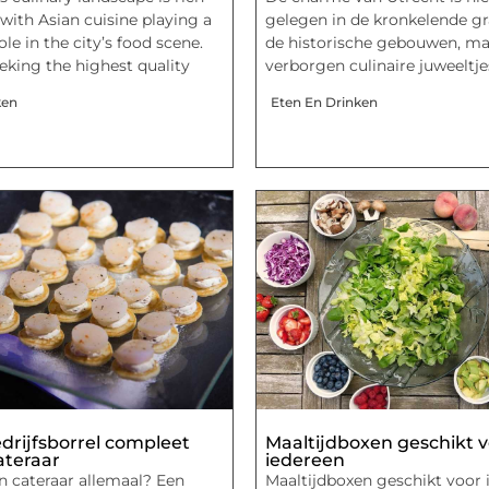
 with Asian cuisine playing a
gelegen in de kronkelende g
le in the city’s food scene.
de historische gebouwen, ma
eking the highest quality
verborgen culinaire juweeltje
ken
Eten En Drinken
drijfsborrel compleet
Maaltijdboxen geschikt 
ateraar
iedereen
n cateraar allemaal? Een
Maaltijdboxen geschikt voor 