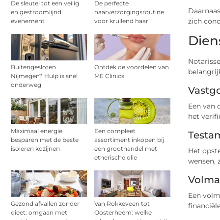
De sleutel tot een veilig
De perfecte
Daarnaas
en gestroomlijnd
haarverzorgingsroutine
zich conc
evenement
voor krullend haar
Dien
Notarisse
Buitengesloten
Ontdek de voordelen van
belangrij
Nijmegen? Hulp is snel
ME Clinics
onderweg
Vastg
Een van 
het verif
Maximaal energie
Een compleet
Testa
besparen met de beste
assortiment inkopen bij
isoleren kozijnen
een groothandel met
Het opste
etherische olie
wensen, 
Volma
Een volm
Gezond afvallen zonder
Van Rokkeveen tot
financiël
dieet: omgaan met
Oosterheem: welke