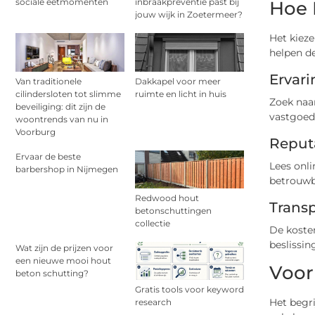
sociale eetmomenten
inbraakpreventie past bij
Hoe 
jouw wijk in Zoetermeer?
Het kieze
helpen d
Ervari
Van traditionele
Dakkapel voor meer
cilindersloten tot slimme
ruimte en licht in huis
Zoek naar
beveiliging: dit zijn de
vastgoedt
woontrends van nu in
Voorburg
Reput
Ervaar de beste
Lees onli
barbershop in Nijmegen
betrouwb
Redwood hout
Transp
betonschuttingen
collectie
De kosten
beslissin
Wat zijn de prijzen voor
een nieuwe mooi hout
Voor
beton schutting?
Gratis tools voor keyword
Het begri
research