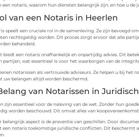
n een notaris, waarom hun diensten belangrijk zijn, en hoe u de j
ol van een Notaris in Heerlen
is speelt een cruciale rol in de samenleving. Ze zijn bevoegd o
n rechtsgeldig worden. Dit proces zorgt ervoor dat alle partije
orden behandeld.
 biedt een notaris onafhankelijk en onpartijdig advies. Dit bet
 partijen, wat essentieel is voor het waarborgen van de integrite
dienen notarissen als vertrouwde adviseurs. Ze helpen u bij het
at uw belangen altijd worden beschermd.
Belang van Notarissen in Juridisc
n zijn essentieel voor de naleving van de wet. Zonder hun goed
ldig worden beschouwd. Dit omvat alles van koopovereenkomste
 belangrijk aspect is de preventie van geschillen. Door documen
een notaris toekomstige juridische conflicten. Dit beschermt al
n.