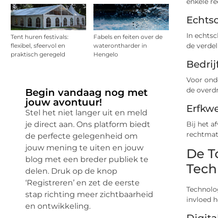
enkele re
Echts
In echtsc
Tent huren festivals:
Fabels en feiten over de
de verde
flexibel, sfeervol en
waterontharder in
praktisch geregeld
Hengelo
Bedrij
Voor ond
de overdr
Begin vandaag nog met
jouw avontuur!
Erfkwe
Stel het niet langer uit en meld
Bij het a
je direct aan. Ons platform biedt
rechtmat
de perfecte gelegenheid om
jouw mening te uiten en jouw
De T
blog met een breder publiek te
Tech
delen. Druk op de knop
‘Registreren’ en zet de eerste
Technolo
stap richting meer zichtbaarheid
invloed h
en ontwikkeling.