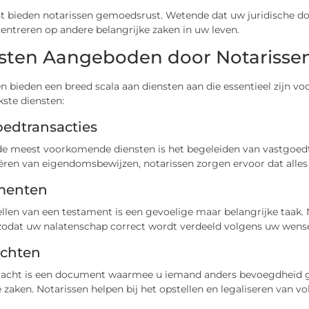
t bieden notarissen gemoedsrust. Wetende dat uw juridische doc
entreren op andere belangrijke zaken in uw leven.
sten Aangeboden door Notarissen
n bieden een breed scala aan diensten aan die essentieel zijn voo
kste diensten:
oedtransacties
de meest voorkomende diensten is het begeleiden van vastgoedtr
iëren van eigendomsbewijzen, notarissen zorgen ervoor dat alles 
menten
llen van een testament is een gevoelige maar belangrijke taak. 
zodat uw nalatenschap correct wordt verdeeld volgens uw wens
chten
acht is een document waarmee u iemand anders bevoegdheid ge
e zaken. Notarissen helpen bij het opstellen en legaliseren van v