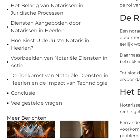
de rol va
Het Belang van Notarissen in
Juridische Processen
De R
Diensten Aangeboden door
Notarissen in Heerlen
Een notar
documente
Hoe Kiest U de Juiste Notaris in
eerlijk w
Heerlen?
Daarnaast
Voorbeelden van Notariële Diensten in
betrokken
Actie
Tot slot 
De Toekomst van Notariële Diensten in
ervoor d
Heerlen en de Impact van Technologie
Het 
Conclusie
Veelgestelde vragen
Notarisse
rechtsge
Meer Berichten
Een ander
voorkomt 
probleme