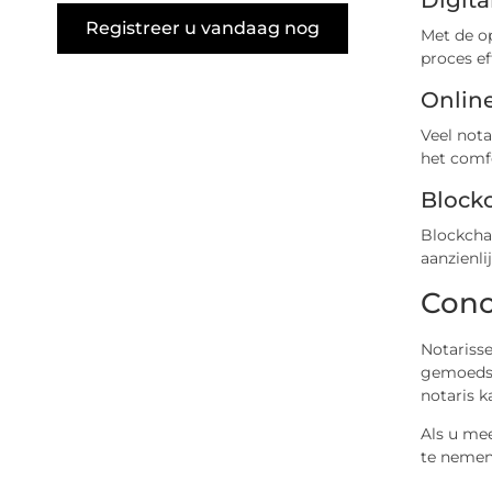
Digit
Registreer u vandaag nog
Met de o
proces ef
Online
Veel nota
het comfo
Block
Blockchai
aanzienli
Conc
Notariss
gemoedsru
notaris k
Als u mee
te nemen 