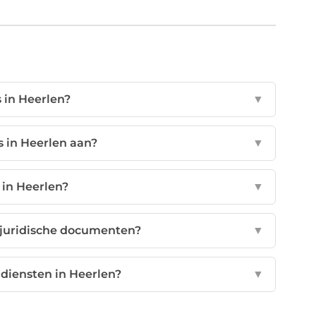
s in Heerlen?
▼
s in Heerlen aan?
▼
s in Heerlen?
▼
r juridische documenten?
▼
 diensten in Heerlen?
▼