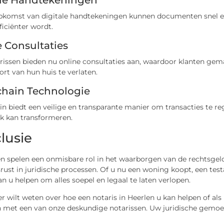
ale Handtekeningen
pkomst van digitale handtekeningen kunnen documenten snel en
ficiënter wordt.
 Consultaties
rissen bieden nu online consultaties aan, waardoor klanten gem
rt van hun huis te verlaten.
chain Technologie
n biedt een veilige en transparante manier om transacties te re
jk kan transformeren.
lusie
en spelen een onmisbare rol in het waarborgen van de rechtsge
st in juridische processen. Of u nu een woning koopt, een testa
an u helpen om alles soepel en legaal te laten verlopen.
r wilt weten over hoe een notaris in Heerlen u kan helpen of als
met een van onze deskundige notarissen. Uw juridische gemoedsr