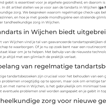
d gebit is essentieel voor je algehele gezondheid, en daarom is
 In dit artikel stellen we je voor aan de tandarts in Wijchen (
ga 
kundige zorg. We bespreken waarom regelmatige check-ups bela
ezinnen, en hoe je met goede mondhygiëne een stralende glimla
er tandheelkundige zorg in Wijchen.
andarts in Wijchen biedt uitgebre
rt van Wijchen vind je tal van geavanceerde tandartspraktijken
ap te waarborgen. Of je nu op zoek bent naar een routinecontro
taat klaar om je te helpen. Met behulp van de nieuwste technol
t je altijd met een glimlach de praktijk verlaat.
belang van regelmatige tandarts
ige tandartsbezoeken zijn cruciaal voor het behouden van een 
m problemen vroegtijdig op te sporen, maar ook om ernstige t
, en met name in Wijchen, is het gebruikelijk om minimaal twee 
t eventuele problemen snel worden aangepakt en je gebit in topc
heelkundige zorg voor nieuwe g