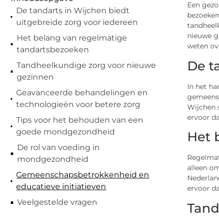
Een gezon
De tandarts in Wijchen biedt
bezoeken.
uitgebreide zorg voor iedereen
tandheel
nieuwe g
Het belang van regelmatige
weten ov
tandartsbezoeken
De t
Tandheelkundige zorg voor nieuwe
gezinnen
In het ha
Geavanceerde behandelingen en
gemeensch
technologieën voor betere zorg
Wijchen s
ervoor da
Tips voor het behouden van een
goede mondgezondheid
Het 
De rol van voeding in
Regelmat
mondgezondheid
alleen o
Gemeenschapsbetrokkenheid en
Nederland
educatieve initiatieven
ervoor da
Veelgestelde vragen
Tand