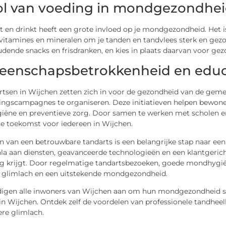
ol van voeding in mondgezondhe
t en drinkt heeft een grote invloed op je mondgezondheid. Het is
 vitamines en mineralen om je tanden en tandvlees sterk en gez
dende snacks en frisdranken, en kies in plaats daarvan voor gez
enschapsbetrokkenheid en educat
rtsen in Wijchen zetten zich in voor de gezondheid van de ge
tingscampagnes te organiseren. Deze initiatieven helpen bewo
ëne en preventieve zorg. Door samen te werken met scholen en
e toekomst voor iedereen in Wijchen.
n van een betrouwbare tandarts is een belangrijke stap naar een
la aan diensten, geavanceerde technologieën en een klantgerich
rg krijgt. Door regelmatige tandartsbezoeken, goede mondhygiën
e glimlach en een uitstekende mondgezondheid.
gen alle inwoners van Wijchen aan om hun mondgezondheid se
 in Wijchen. Ontdek zelf de voordelen van professionele tandhe
ere glimlach.