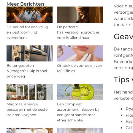
Meer Berichten
Voor nie
verzorgen
waaronde
tandarts 
De sleutel tot een veilig
De perfecte
en gestroomlijnd
haarverzorgingsroutine
Geav
evenement
voor krullend haar
De tanda
röntgenf
Bovendie
Buitengesloten
Ontdek de voordelen van
een comp
Nijmegen? Hulp is snel
ME Clinics
onderweg
Tips
Het hand
verbetere
Maximaal energie
Een compleet
Poe
besparen met de beste
assortiment inkopen bij
Flo
isoleren kozijnen
een groothandel met
etherische olie
Bep
Geb