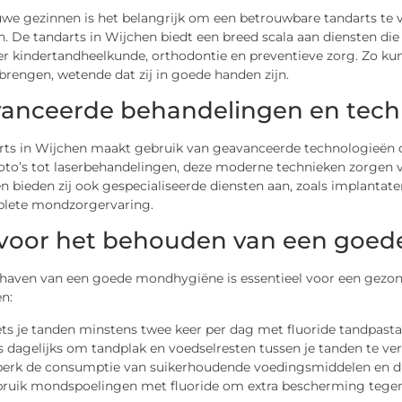
uwe gezinnen is het belangrijk om een betrouwbare tandarts te 
. De tandarts in Wijchen biedt een breed scala aan diensten di
r kindertandheelkunde, orthodontie en preventieve zorg. Zo ku
brengen, wetende dat zij in goede handen zijn.
anceerde behandelingen en techn
rts in Wijchen maakt gebruik van geavanceerde technologieën om
oto’s tot laserbehandelingen, deze moderne technieken zorgen v
n bieden zij ook gespecialiseerde diensten aan, zoals implanta
lete mondzorgervaring.
 voor het behouden van een goe
haven van een goede mondhygiëne is essentieel voor een gezond
n:
ts je tanden minstens twee keer per dag met fluoride tandpasta
s dagelijks om tandplak en voedselresten tussen je tanden te ver
erk de consumptie van suikerhoudende voedingsmiddelen en d
ruik mondspoelingen met fluoride om extra bescherming tegen 