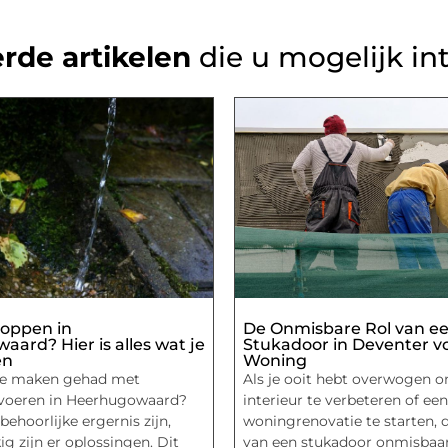
rde artikelen
die u mogelijk in
toppen in
De Onmisbare Rol van e
ard? Hier is alles wat je
Stukadoor in Deventer v
en
Woning
 te maken gehad met
Als je ooit hebt overwogen o
fvoeren in Heerhugowaard?
interieur te verbeteren of een
behoorlijke ergernis zijn,
woningrenovatie te starten, d
g zijn er oplossingen. Dit
van een stukadoor onmisbaar