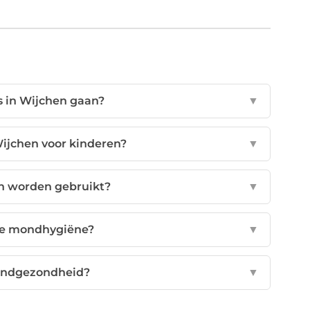
s in Wijchen gaan?
▼
Wijchen voor kinderen?
▼
n worden gebruikt?
▼
ede mondhygiëne?
▼
tandgezondheid?
▼