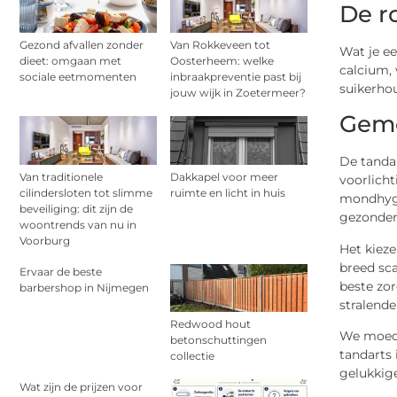
De r
Gezond afvallen zonder
Van Rokkeveen tot
Wat je ee
dieet: omgaan met
Oosterheem: welke
calcium,
sociale eetmomenten
inbraakpreventie past bij
suikerhou
jouw wijk in Zoetermeer?
Geme
De tanda
Van traditionele
Dakkapel voor meer
voorlich
cilindersloten tot slimme
ruimte en licht in huis
mondhygi
beveiliging: dit zijn de
gezonder
woontrends van nu in
Voorburg
Het kieze
breed sca
Ervaar de beste
beste zo
barbershop in Nijmegen
stralend
Redwood hout
We moedi
betonschuttingen
tandarts
collectie
gelukkig
Wat zijn de prijzen voor