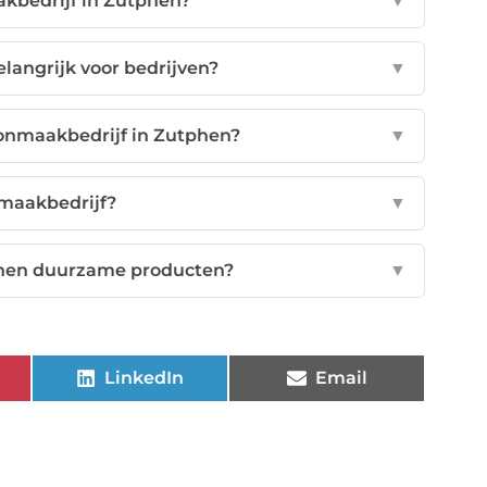
kbedrijf in Zutphen?
▼
langrijk voor bedrijven?
▼
oonmaakbedrijf in Zutphen?
▼
nmaakbedrijf?
▼
phen duurzame producten?
▼
LinkedIn
Email