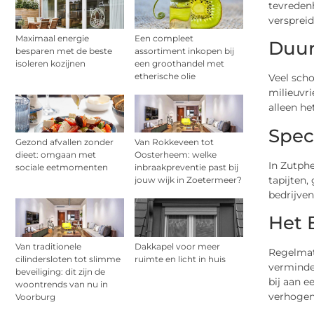
tevreden
versprei
Maximaal energie
Een compleet
Duur
besparen met de beste
assortiment inkopen bij
isoleren kozijnen
een groothandel met
etherische olie
Veel sch
milieuvr
alleen h
Spec
Gezond afvallen zonder
Van Rokkeveen tot
dieet: omgaan met
Oosterheem: welke
In Zutphe
sociale eetmomenten
inbraakpreventie past bij
tapijten
jouw wijk in Zoetermeer?
bedrijve
Het 
Van traditionele
Dakkapel voor meer
Regelmat
cilindersloten tot slimme
ruimte en licht in huis
verminde
beveiliging: dit zijn de
bij aan e
woontrends van nu in
verhogen
Voorburg