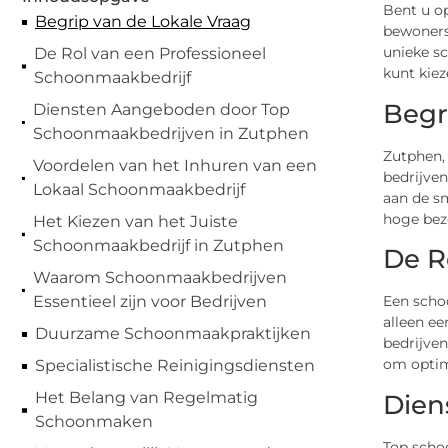
Bent u o
Begrip van de Lokale Vraag
bewoners
unieke s
De Rol van een Professioneel
kunt kiez
Schoonmaakbedrijf
Begr
Diensten Aangeboden door Top
Schoonmaakbedrijven in Zutphen
Zutphen,
Voordelen van het Inhuren van een
bedrijven
Lokaal Schoonmaakbedrijf
aan de s
hoge bez
Het Kiezen van het Juiste
Schoonmaakbedrijf in Zutphen
De R
Waarom Schoonmaakbedrijven
Een schoo
Essentieel zijn voor Bedrijven
alleen e
Duurzame Schoonmaakpraktijken
bedrijve
om optima
Specialistische Reinigingsdiensten
Het Belang van Regelmatig
Dien
Schoonmaken
Top scho