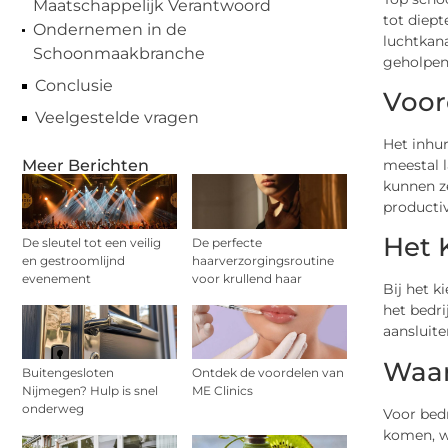
Maatschappelijk Verantwoord
tot diept
Ondernemen in de
luchtkan
Schoonmaakbranche
geholpen
Conclusie
Voor
Veelgestelde vragen
Het inhur
meestal 
Meer Berichten
kunnen ze
producti
Het 
De sleutel tot een veilig
De perfecte
en gestroomlijnd
haarverzorgingsroutine
evenement
voor krullend haar
Bij het k
het bedri
aansluite
Waar
Buitengesloten
Ontdek de voordelen van
Nijmegen? Hulp is snel
ME Clinics
onderweg
Voor bed
komen, wa