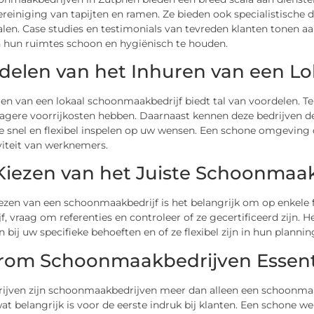
ereiniging van tapijten en ramen. Ze bieden ook specialistische d
alen. Case studies en testimonials van tevreden klanten tonen 
 hun ruimtes schoon en hygiënisch te houden.
delen van het Inhuren van een L
en van een lokaal schoonmaakbedrijf biedt tal van voordelen. Ten
lagere voorrijkosten hebben. Daarnaast kennen deze bedrijven d
 snel en flexibel inspelen op uw wensen. Een schone omgeving d
viteit van werknemers.
Kiezen van het Juiste Schoonmaak
iezen van een schoonmaakbedrijf is het belangrijk om op enkele f
jf, vraag om referenties en controleer of ze gecertificeerd zijn.
n bij uw specifieke behoeften en of ze flexibel zijn in hun plannin
om Schoonmaakbedrijven Essentie
rijven zijn schoonmaakbedrijven meer dan alleen een schoonmaak
t belangrijk is voor de eerste indruk bij klanten. Een schone 