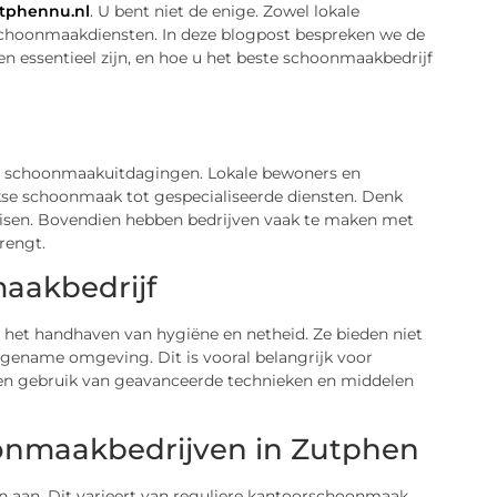
tphennu.nl
. U bent niet de enige. Zowel lokale
schoonmaakdiensten. In deze blogpost bespreken we de
ssentieel zijn, en hoe u het beste schoonmaakbedrijf
ke schoonmaakuitdagingen. Lokale bewoners en
jkse schoonmaak tot gespecialiseerde diensten. Denk
eisen. Bovendien hebben bedrijven vaak te maken met
rengt.
aakbedrijf
n het handhaven van hygiëne en netheid. Ze bieden niet
gename omgeving. Dit is vooral belangrijk voor
en gebruik van geavanceerde technieken en middelen
onmaakbedrijven in Zutphen
n aan. Dit varieert van reguliere kantoorschoonmaak