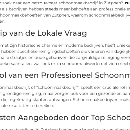
p zoek naar een betrouwbaar schoonmaakbedrijf in Zutphen?.
zu
 als bedrijven hebben steeds meer behoefte aan professionele 
choonmaakbehoeften van Zutphen, waarom schoonmaakbedrijven e
en.
ip van de Lokale Vraag
 met zijn historische charme en moderne bedrijven, heeft unie
 hebben specifieke reinigingsbehoeften die variëren van dageli
malle straatjes en oude gebouwen die zorgvuldige reiniging ver
oekersaantallen, wat ook extra schoonmaakwerk met zich meeb
ol van een Professioneel Schoonm
nmaakbedrijf, of “schoonmaakbedrijf”, speelt een cruciale rol i
en grondige reiniging, maar zorgen ook voor een gezonde en aan
n die regelmatig klanten ontvangen. Schoonmaakbedrijven mak
le resultaten te bereiken.
sten Aangeboden door Top Scho
onmaakbedrijven in Zutphen bieden een breed scala aan dienste