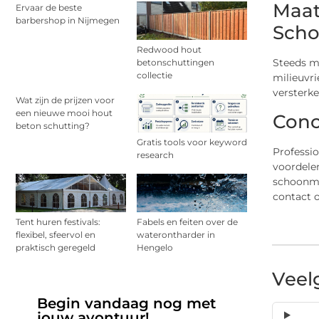
Maat
Ervaar de beste
barbershop in Nijmegen
Sch
Redwood hout
Steeds m
betonschuttingen
collectie
milieuvri
versterke
Wat zijn de prijzen voor
een nieuwe mooi hout
Conc
beton schutting?
Gratis tools voor keyword
Professi
research
voordelen
schoonma
contact 
Tent huren festivals:
Fabels en feiten over de
flexibel, sfeervol en
waterontharder in
praktisch geregeld
Hengelo
Veel
Begin vandaag nog met
jouw avontuur!