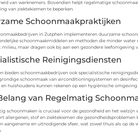
heid van werknemers. Bovendien helpt regelmatige schoonmaak
ding van ziektekiemen te beperken.
zame Schoonmaakpraktijken
oonmaakbedrijven in Zutphen implementeren duurzame schoonm
iendelijke schoonmaakmiddelen en methoden die minder water e
et milieu, maar dragen ook bij aan een gezondere leefomgeving
ialistische Reinigingsdiensten
n bieden schoonmaakbedrijven ook specialistische reinigingsdie
, grondige schoonmaak van airconditioningsystemen en desinfec
n en huishoudens kunnen rekenen op een hygiënische omgeving
Belang van Regelmatig Schoonm
ig schoonmaken is cruciaal voor de gezondheid en het welzijn 
rt allergenen, stof en ziektekiemen die gezondheidsproblemen
en aangename en uitnodigende sfeer, wat zowel thuis als op de 
.