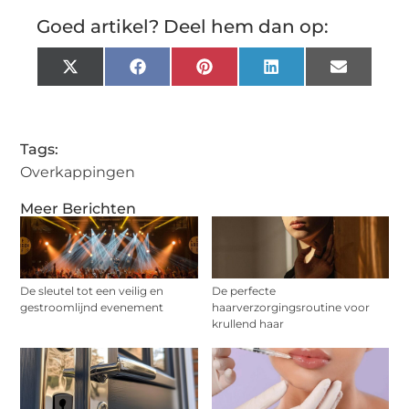
Goed artikel? Deel hem dan op:
X
Facebook
Pinterest
LinkedIn
Email
(Twitter)
Tags:
Overkappingen
Meer Berichten
De sleutel tot een veilig en
De perfecte
gestroomlijnd evenement
haarverzorgingsroutine voor
krullend haar