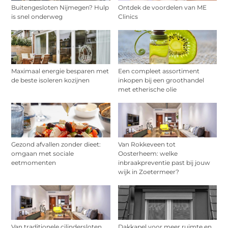
Buitengesloten Nijmegen? Hulp
Ontdek de voordelen van ME
is snel onderweg
Clinics
Maximaal energie besparen met
Een compleet assortiment
de beste isoleren kozijnen
inkopen bij een groothandel
met etherische olie
Gezond afvallen zonder dieet:
Van Rokkeveen tot
omgaan met sociale
Oosterheem: welke
eetmomenten
inbraakpreventie past bij jouw
wijk in Zoetermeer?
Van traditionele cilindersloten
Dakkapel voor meer ruimte en