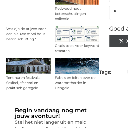
Redwood hout
betonschuttingen
collectie
Goed a
Wat zijn de prijzen voor
een nieuwe mooi hout
beton schutting?
Gratis tools voor keyword
research
Tags:
Tent huren festivals:
Fabels en feiten over de
flexibel, sfeervol en
waterontharder in
praktisch geregeld
Hengelo
Begin vandaag nog met
jouw avontuur!
Stel het niet langer uit en meld