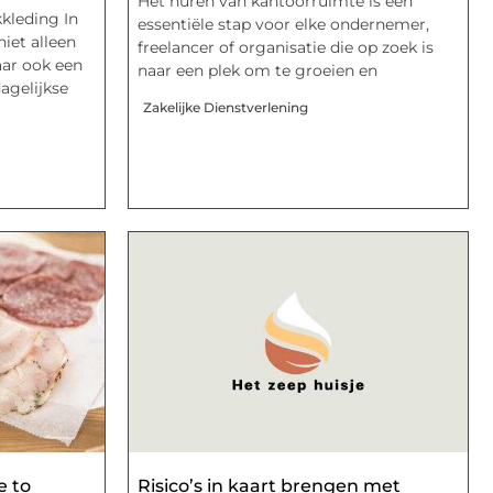
Het huren van kantoorruimte is een
kkleding In
essentiële stap voor elke ondernemer,
niet alleen
freelancer of organisatie die op zoek is
aar ook een
naar een plek om te groeien en
agelijkse
Zakelijke Dienstverlening
e to
Risico’s in kaart brengen met