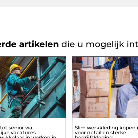
rde artikelen
die u mogelijk in
tot senior via
Slim werkkleding kopen
ijke vacatures
voor detail en sterke
wikkelaar in werken in
bedrijfskleding