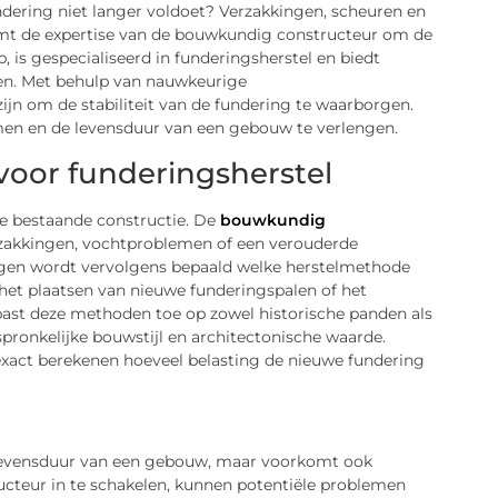
ndering niet langer voldoet? Verzakkingen, scheuren en
omt de expertise van de bouwkundig constructeur om de
is gespecialiseerd in funderingsherstel en biedt
en. Met behulp van nauwkeurige
jn om de stabiliteit van de fundering te waarborgen.
men en de levensduur van een gebouw te verlengen.
voor funderingsherstel
de bestaande constructie. De
bouwkundig
zakkingen, vochtproblemen of een verouderde
ingen wordt vervolgens bepaald welke herstelmethode
 het plaatsen van nieuwe funderingspalen of het
ast deze methoden toe op zowel historische panden als
ronkelijke bouwstijl en architectonische waarde.
 exact berekenen hoeveel belasting de nieuwe fundering
e levensduur van een gebouw, maar voorkomt ook
cteur in te schakelen, kunnen potentiële problemen