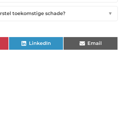
rstel toekomstige schade?
▼
LinkedIn
Email