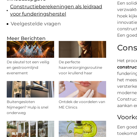
Een solid
Constructieberekeningen als leidraad
verzwakt
voor funderingsherstel
hoek kijk
innovati
Veelgestelde vragen
construct
Een goed
Meer Berichten
Cons
Het proc
De sleutel tot een veilig
De perfecte
construc
en gestroomlijnd
haarverzorgingsroutine
evenement
voor krullend haar
funderin
het meest
versterk
moderne 
Construct
Buitengesloten
Ontdek de voordelen van
aankan e
Nijmegen? Hulp is snel
ME Clinics
onderweg
Voork
Een goed
toekomst