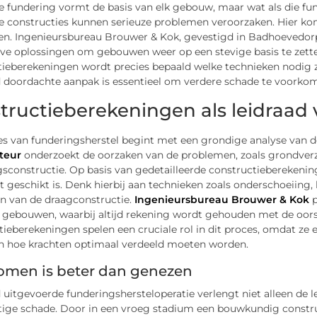
e fundering vormt de basis van elk gebouw, maar wat als die fu
e constructies kunnen serieuze problemen veroorzaken. Hier k
en. Ingenieursbureau Brouwer & Kok, gevestigd in Badhoevedorp, 
eve oplossingen om gebouwen weer op een stevige basis te zett
ieberekeningen wordt precies bepaald welke technieken nodig zi
 doordachte aanpak is essentieel om verdere schade te voorko
tructieberekeningen als leidraad 
es van funderingsherstel begint met een grondige analyse van 
teur
onderzoekt de oorzaken van de problemen, zoals grondver
gsconstructie. Op basis van gedetailleerde constructiebereken
 geschikt is. Denk hierbij aan technieken zoals onderschoeiing,
en van de draagconstructie.
Ingenieursbureau Brouwer & Kok
p
gebouwen, waarbij altijd rekening wordt gehouden met de oorsp
ieberekeningen spelen een cruciale rol in dit proces, omdat ze
n hoe krachten optimaal verdeeld moeten worden.
omen is beter dan genezen
 uitgevoerde funderingshersteloperatie verlengt niet alleen d
ige schade. Door in een vroeg stadium een bouwkundig constru