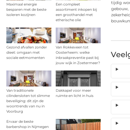
tijdig wo
Maximaal energie
Een compleet
gebouw, 
besparen met de beste
assortiment inkopen bij
zekerheid
isoleren kozijnen
een groothandel met
etherische olie
bouwkund
Gezond afvallen zonder
Van Rokkeveen tot
Veel
dieet: omgaan met
Oosterheem: welke
sociale eetmomenten
inbraakpreventie past bij
jouw wijk in Zoetermeer?
Van traditionele
Dakkapel voor meer
cilindersloten tot slimme
ruimte en licht in huis
beveiliging: dit zijn de
woontrends van nu in
Voorburg
Ervaar de beste
barbershop in Nijmegen