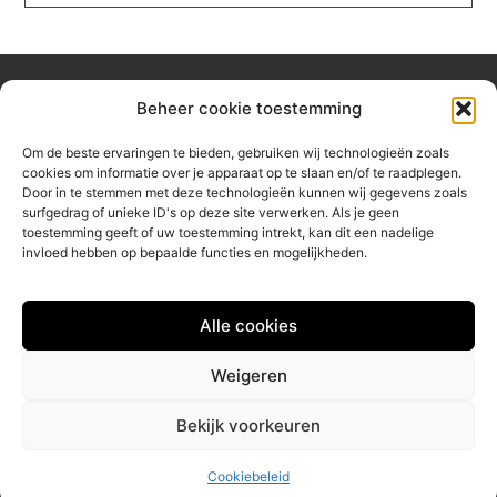
Beheer cookie toestemming
Over hetzeephuisje
Om de beste ervaringen te bieden, gebruiken wij technologieën zoals
Jouw gids voor inspiratie en tips uit het dagelijks leven.
cookies om informatie over je apparaat op te slaan en/of te raadplegen.
Ontdek een brede verzameling blogs en artikelen die je helpen
Door in te stemmen met deze technologieën kunnen wij gegevens zoals
om het meeste uit elke dag te halen, met praktische adviezen
surfgedrag of unieke ID's op deze site verwerken. Als je geen
en verrassende inzichten.
toestemming geeft of uw toestemming intrekt, kan dit een nadelige
invloed hebben op bepaalde functies en mogelijkheden.
Bericht categorie
Alle cookies
Main Links
Weigeren
Linkbuilding platform: jouw sleutel tot betere online vindbaarheid
Geld verdienen via internet: jouw gids naar online inkomsten
Bekijk voorkeuren
@2025 www.hetzeephuisje.nl. All Right Reserved.
Cookiebeleid