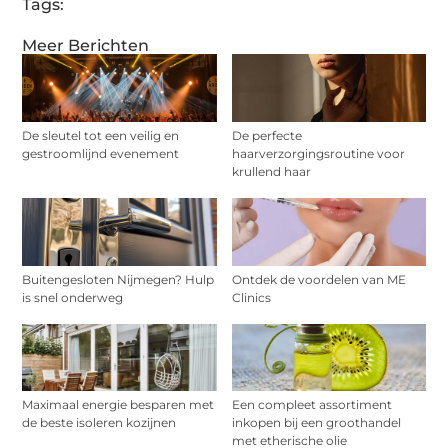
Tags:
Meer Berichten
De sleutel tot een veilig en
De perfecte
gestroomlijnd evenement
haarverzorgingsroutine voor
krullend haar
Buitengesloten Nijmegen? Hulp
Ontdek de voordelen van ME
is snel onderweg
Clinics
Maximaal energie besparen met
Een compleet assortiment
de beste isoleren kozijnen
inkopen bij een groothandel
met etherische olie