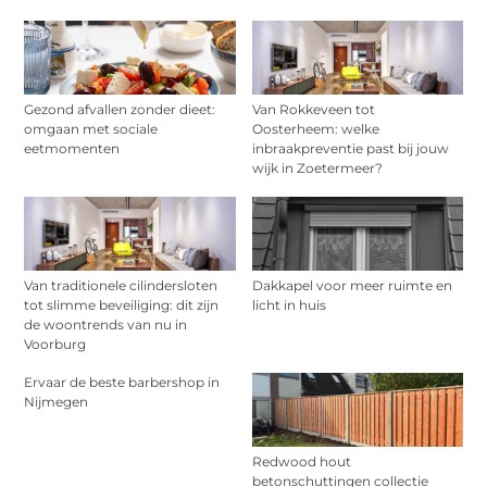
Gezond afvallen zonder dieet:
Van Rokkeveen tot
omgaan met sociale
Oosterheem: welke
eetmomenten
inbraakpreventie past bij jouw
wijk in Zoetermeer?
Van traditionele cilindersloten
Dakkapel voor meer ruimte en
tot slimme beveiliging: dit zijn
licht in huis
de woontrends van nu in
Voorburg
Ervaar de beste barbershop in
Nijmegen
Redwood hout
betonschuttingen collectie