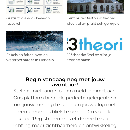
Gratis tools voor keyword
Tent huren festivals: flexibel,
research
sfeervol en praktisch geregeld
Fabels en feiten over de
123theorie: Snel en slim je
waterontharder in Hengelo
theorie halen
Begin vandaag nog met jouw
avontuur!
Stel het niet langer uit en meld je direct aan.
Ons platform biedt de perfecte gelegenheid
om jouw mening te uiten en jouw blog met
een breder publiek te delen. Druk op de
knop ‘Registreren’ en zet de eerste stap
richting meer zichtbaarheid en ontwikkeling.