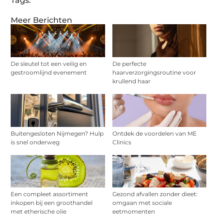
Tags:
Meer Berichten
De sleutel tot een veilig en
De perfecte
gestroomlijnd evenement
haarverzorgingsroutine voor
krullend haar
Buitengesloten Nijmegen? Hulp
Ontdek de voordelen van ME
is snel onderweg
Clinics
Een compleet assortiment
Gezond afvallen zonder dieet:
inkopen bij een groothandel
omgaan met sociale
met etherische olie
eetmomenten