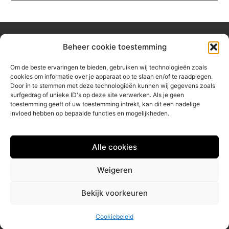
Beheer cookie toestemming
Over hetzeephuisje
Om de beste ervaringen te bieden, gebruiken wij technologieën zoals
Jouw gids voor inspiratie en tips uit het dagelijks leven.
cookies om informatie over je apparaat op te slaan en/of te raadplegen.
Ontdek een brede verzameling blogs en artikelen die je helpen
Door in te stemmen met deze technologieën kunnen wij gegevens zoals
om het meeste uit elke dag te halen, met praktische adviezen
surfgedrag of unieke ID's op deze site verwerken. Als je geen
en verrassende inzichten.
toestemming geeft of uw toestemming intrekt, kan dit een nadelige
invloed hebben op bepaalde functies en mogelijkheden.
Bericht categorie
Alle cookies
Main Links
Weigeren
Linkbuilding platform: jouw sleutel tot betere online vindbaarheid
Geld verdienen via internet: jouw gids naar online inkomsten
Bekijk voorkeuren
@2025 www.hetzeephuisje.nl. All Right Reserved.
Cookiebeleid