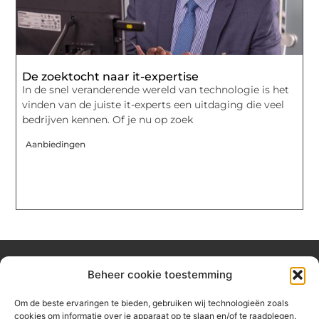
De zoektocht naar it-expertise
In de snel veranderende wereld van technologie is het
vinden van de juiste it-experts een uitdaging die veel
bedrijven kennen. Of je nu op zoek
Aanbiedingen
Beheer cookie toestemming
Over hetzeephuisje
Om de beste ervaringen te bieden, gebruiken wij technologieën zoals
Jouw gids voor inspiratie en tips uit het dagelijks leven.
cookies om informatie over je apparaat op te slaan en/of te raadplegen.
Ontdek een brede verzameling blogs en artikelen die je helpen