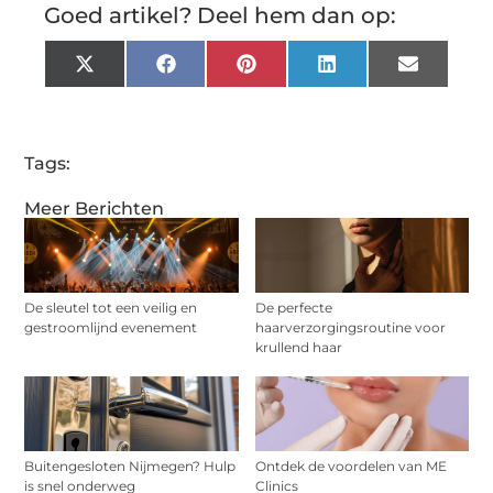
Goed artikel? Deel hem dan op:
X
Facebook
Pinterest
LinkedIn
Email
(Twitter)
Tags:
Meer Berichten
De sleutel tot een veilig en
De perfecte
gestroomlijnd evenement
haarverzorgingsroutine voor
krullend haar
Buitengesloten Nijmegen? Hulp
Ontdek de voordelen van ME
is snel onderweg
Clinics