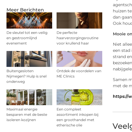
agentscha
Meer Berichten
huizen te
dan gaan 
Ook houd
De sleutel tot een veilig
De perfecte
Mooie o
en gestroomlijnd
haarverzorgingsroutine
evenement
voor krullend haar
Niet alle
een stad
strand en
bezoeken 
nabijgel
Buitengesloten
Ontdek de voordelen van
Nijmegen? Hulp is snel
ME Clinics
Samen me
onderweg
met de m
https://
Maximaal energie
Een compleet
besparen met de beste
assortiment inkopen bij
isoleren kozijnen
een groothandel met
Veel
etherische olie