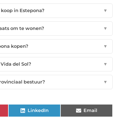
 koop in Estepona?
▼
aats om te wonen?
▼
epona kopen?
▼
 Vida del Sol?
▼
rovinciaal bestuur?
▼
LinkedIn
Email