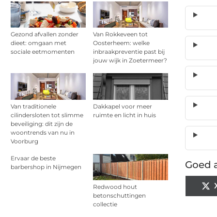
Gezond afvallen zonder
Van Rokkeveen tot
dieet: omgaan met
Oosterheem: welke
sociale eetmomenten
inbraakpreventie past bij
jouw wijk in Zoetermeer?
Van traditionele
Dakkapel voor meer
cilindersloten tot slimme
ruimte en licht in huis
beveiliging: dit zijn de
woontrends van nu in
Voorburg
Ervaar de beste
Goed a
barbershop in Nijmegen
Redwood hout
betonschuttingen
collectie