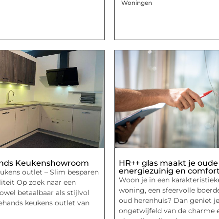
Woningen
nds Keukenshowroom
HR++ glas maakt je oud
energiezuinig en comfor
ukens outlet – Slim besparen
Woon je in een karakteristieke
iteit Op zoek naar een
woning, een sfeervolle boerde
owel betaalbaar als stijlvol
oud herenhuis? Dan geniet j
dehands keukens outlet van
ongetwijfeld van de charme 