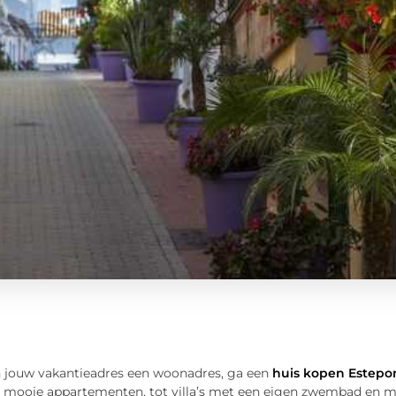
 jouw vakantieadres een woonadres, ga een
huis kopen Estepo
 mooie appartementen, tot villa’s met een eigen zwembad en mee