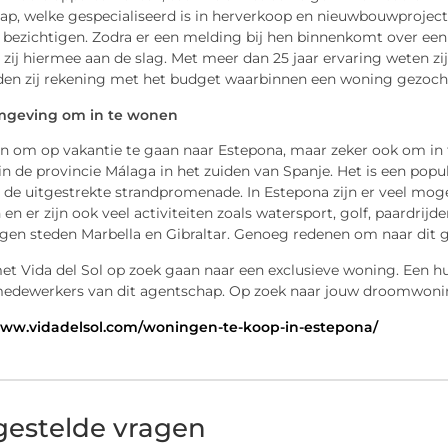
p, welke gespecialiseerd is in herverkoop en nieuwbouwprojecte
 bezichtigen. Zodra er een melding bij hen binnenkomt over een
zij hiermee aan de slag. Met meer dan 25 jaar ervaring weten zij
en zij rekening met het budget waarbinnen een woning gezoc
mgeving om in te wonen
en om op vakantie te gaan naar Estepona, maar zeker ook om in 
 in de provincie Málaga in het zuiden van Spanje. Het is een p
 de uitgestrekte strandpromenade. In Estepona zijn er veel moge
en er zijn ook veel activiteiten zoals watersport, golf, paardri
egen steden Marbella en Gibraltar. Genoeg redenen om naar dit 
t Vida del Sol op zoek gaan naar een exclusieve woning. Een hu
edewerkers van dit agentschap. Op zoek naar jouw droomwoni
www.vidadelsol.com/woningen-te-koop-in-estepona/
gestelde vragen