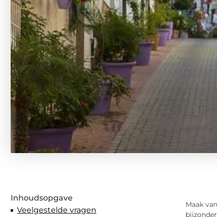
Inhoudsopgave
Maak van
Veelgestelde vragen
bijzonder