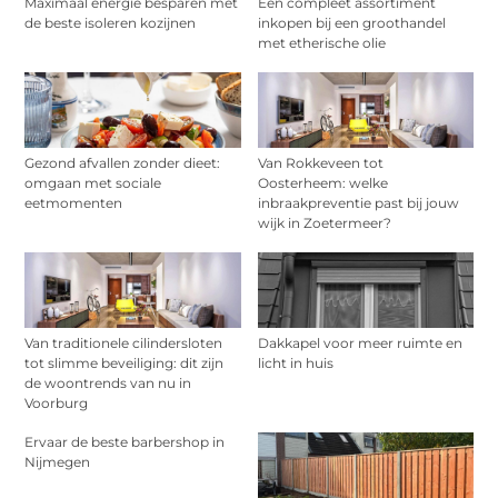
Maximaal energie besparen met
Een compleet assortiment
de beste isoleren kozijnen
inkopen bij een groothandel
met etherische olie
Gezond afvallen zonder dieet:
Van Rokkeveen tot
omgaan met sociale
Oosterheem: welke
eetmomenten
inbraakpreventie past bij jouw
wijk in Zoetermeer?
Van traditionele cilindersloten
Dakkapel voor meer ruimte en
tot slimme beveiliging: dit zijn
licht in huis
de woontrends van nu in
Voorburg
Ervaar de beste barbershop in
Nijmegen