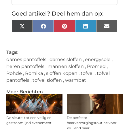
Goed artikel? Deel hem dan op:
X
Facebook
Pinterest
LinkedIn
Email
(Twitter)
Tags:
dames pantoffels
,
dames sloffen
,
energysole
,
heren pantoffels
,
mannen sloffen
,
Promed
,
Rohde
,
Romika
,
sloffen kopen
,
tofvel
,
tofvel
pantoffels
,
tofvel sloffen
,
warmbat
Meer Berichten
De sleutel tot een veilig en
De perfecte
gestroomlijnd evenement
haarverzorgingsroutine voor
krullend haar