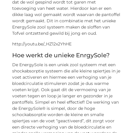
dat de wol gespind wordt tot garen met
toevoeging van heet water. Hierdoor kan er een
dikke laag wol gemaakt wordt waarvan de pantoffel
wordt gemaakt. Dit in combinatie met het unieke
EnergySole zool systeem maken de sloffen van
Tofvel ontzettend gewild bij jong en oud.
http://youtu.be/_HZ12x2YhHE
Hoe werkt de unieke EnrgySole?
De EnergySole is een uniek zool systeem met een
shockabsorptie systeem die alle kleine spiertjes in je
voet activeren en hiermee een verhoging van je
bloedcirculatie stimuleren zodat je dus warme
voeten krijgt. Ook gaat dit de vermoeing van je
voeten tegen en loop je langer en gezonder in je
pantoffels. Simpel en heel effectief! De werking van
de EnergySole® is simpel, door de hoge
schockabsorptie worden de kleine en smalle
spiertjes van de voet “geactiveerd”, dit zorgt voor
een directe verhoging van de bloedcirculatie en