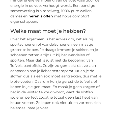
minder snelle vermoeing van de voet waardoor de
energie in de voet verhoogt wordt. Een bondige
samenvatting is simpelweg, 100% pure wollen
dames en
heren sloffen
met hoge compfort
eigenschappen.
Welke maat moet je hebben?
Over het algemeen is het advies om, net als bij
sportschoenen of wandelschoenen, een maatje
groter te kopen. Je draagt immers je sokken en je
schoenen zetten altijd uit bij het wandelen of
sporten. Maar dat is juist niet de bedoeling van
Tofvels pantoffels. Ze zijn zo gemaakt dat ze zich
aanpassen aan je lichaamstemperatuur en je de
sloffen dus als een sok moet aantrekken, dus met je
blote voeten! Daarom kun je gerust de tofvel slof
kopen in je eigen maat. En maak je geen zorgen of
het in de winter te koud wordt, want de sloffen
isoleren perfect zodat je totaal geen last hebt van
koude voeten. Ze lopen ook niet uit en vormen zich
helemaal naar je voet.