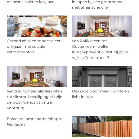
de beste isoleren kozijnen
inkopen bij een groothandel
met etherische olie
Gezond afvallen zonder dieet:
Van Rokkeveen tot
omgaan met sociale
Oosterheem: welke
eetmomenten
inbraakpreventie past bij jouw
wijk in Zoetermeer?
Van traditionele cilindersloten
Dakkapel voor meer ruimte en
tot slimme beveiliging: dit zijn
licht in huis
de woontrends van nu in
Voorburg
Ervaar de beste barbershop in
Nijmegen