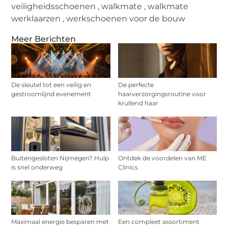
veiligheidsschoenen
,
walkmate
,
walkmate
werklaarzen
,
werkschoenen voor de bouw
Meer Berichten
De sleutel tot een veilig en
De perfecte
gestroomlijnd evenement
haarverzorgingsroutine voor
krullend haar
Buitengesloten Nijmegen? Hulp
Ontdek de voordelen van ME
is snel onderweg
Clinics
Maximaal energie besparen met
Een compleet assortiment