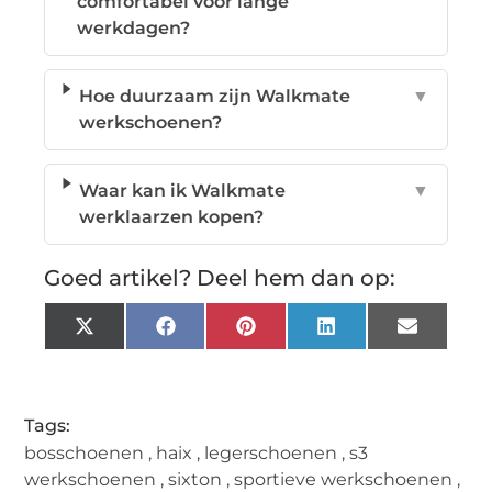
comfortabel voor lange
werkdagen?
Hoe duurzaam zijn Walkmate
▼
werkschoenen?
Waar kan ik Walkmate
▼
werklaarzen kopen?
Goed artikel? Deel hem dan op:
X
Facebook
Pinterest
LinkedIn
Email
(Twitter)
Tags:
bosschoenen
,
haix
,
legerschoenen
,
s3
werkschoenen
,
sixton
,
sportieve werkschoenen
,