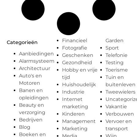
Financieel
Garden
Categorieën
Fotografie
Sport
Aanbiedingen
Geschenken
Telefonie
Alarmsysteem
Gezondheid
Testing
Architectuur
Hobby en vrije
Toerisme
Auto's en
tijd
Tuin en
Motoren
Huishoudelijk
buitenleven
Banen en
Industrie
Tweewielers
opleidingen
Internet
Uncategoriz
Beauty en
marketing
Vakantie
verzorging
Kinderen
Verbouwen
Bedrijven
Management
Vervoer en
Blog
Marketing
transport
Boeken en
Media
Wijn