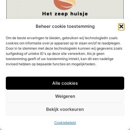
Beheer cookie toestemming
Een mens is complex
De mens is een zeer ingewikkeld individu. Naast het
Om de beste ervaringen te bieden, gebruiken wij technologieën zoals
bijzondere lichaam wat de mens is gegeven, hebben
cookies om informatie over je apparaat op te slaan en/of te raadplegen.
we de capaciteit om een fantastisch leven te
Door in te stemmen met deze technologieën kunnen wij gegevens zoals
surfgedrag of unieke ID's op deze site verwerken. Als je geen
Shopping / Home And Garden
toestemming geeft of uw toestemming intrekt, kan dit een nadelige
invloed hebben op bepaalde functies en mogelijkheden.
Alle cookies
Weigeren
Bekijk voorkeuren
Cookiebeleid