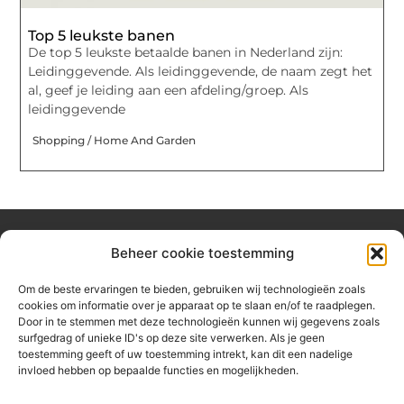
Top 5 leukste banen
De top 5 leukste betaalde banen in Nederland zijn:
Leidinggevende. Als leidinggevende, de naam zegt het
al, geef je leiding aan een afdeling/groep. Als
leidinggevende
Shopping / Home And Garden
Beheer cookie toestemming
Over hetzeephuisje
Om de beste ervaringen te bieden, gebruiken wij technologieën zoals
Jouw gids voor inspiratie en tips uit het dagelijks leven.
cookies om informatie over je apparaat op te slaan en/of te raadplegen.
Ontdek een brede verzameling blogs en artikelen die je helpen
Door in te stemmen met deze technologieën kunnen wij gegevens zoals
om het meeste uit elke dag te halen, met praktische adviezen
surfgedrag of unieke ID's op deze site verwerken. Als je geen
en verrassende inzichten.
toestemming geeft of uw toestemming intrekt, kan dit een nadelige
invloed hebben op bepaalde functies en mogelijkheden.
Bericht categorie