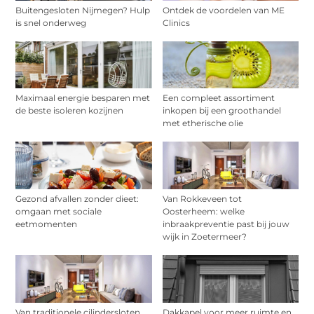
Buitengesloten Nijmegen? Hulp
Ontdek de voordelen van ME
is snel onderweg
Clinics
Maximaal energie besparen met
Een compleet assortiment
de beste isoleren kozijnen
inkopen bij een groothandel
met etherische olie
Gezond afvallen zonder dieet:
Van Rokkeveen tot
omgaan met sociale
Oosterheem: welke
eetmomenten
inbraakpreventie past bij jouw
wijk in Zoetermeer?
Van traditionele cilindersloten
Dakkapel voor meer ruimte en