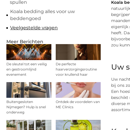
spullen
Koala b
natuurlij
Koala bedding alles voor uw
begrijpen
beddengoed
maanden z
eigenlijk
Veelgestelde vragen
heeft. D
bijvoorbe
Meer Berichten
zou kunn
De sleutel tot een veilig
De perfecte
Uw s
en gestroomlijnd
haarverzorgingsroutine
evenement
voor krullend haar
Uw nachtr
bij ons z
Een hoes
beschikt 
Buitengesloten
Ontdek de voordelen van
diverse m
Nijmegen? Hulp is snel
ME Clinics
assortime
onderweg