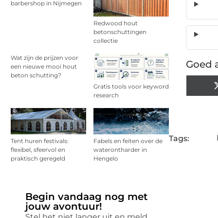
barbershop in Nijmegen
Redwood hout
betonschuttingen
collectie
Wat zijn de prijzen voor
Goed a
een nieuwe mooi hout
beton schutting?
Gratis tools voor keyword
research
Tags:
Tent huren festivals:
Fabels en feiten over de
flexibel, sfeervol en
waterontharder in
praktisch geregeld
Hengelo
Begin vandaag nog met
jouw avontuur!
Stel het niet langer uit en meld