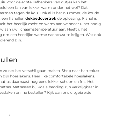
uis
.
Voor de echte liefhebbers van dutjes kan het
beeld een fan van lekker warm onder het wol? Dat
hermen tegen de kou. Ook al is het nu zomer, de koude
s een flanellen
dekbedovertrek
de oplossing. Flanel is
oelt het heerlijk zacht en warm aan wanneer u het nodig
uw aan uw lichaamstemperatuur aan. Heeft u het
ng om een heerlijke warme nachtrust te krijgen. Wat ook
lerend zijn.
ullen
an zo net het verschil gaan maken. Shop naar hartenlust
n zijn hoeslakens. Heerlijke comfortabele hoeslakens.
atras daarnaast nog eens lekker schoon en fris. Het
tras. Matrassen bij Koala bedding zijn verkrijgbaar in
oeslaken online bestellen? Kijk dan ons uitgebreide
.