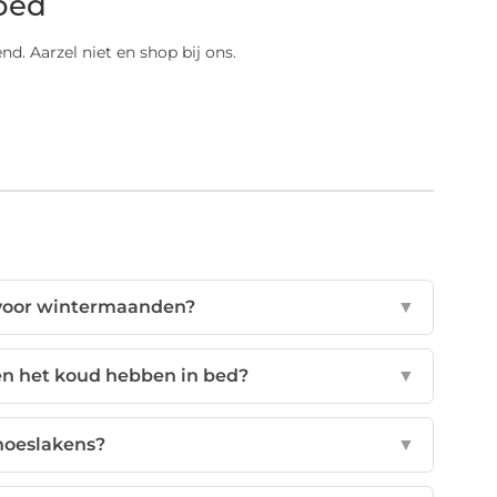
oed
d. Aarzel niet en shop bij ons.
d voor wintermaanden?
▼
n het koud hebben in bed?
▼
hoeslakens?
▼