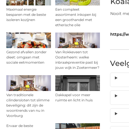
Koal
Maximaal energie
Een compleet
Nooit mee
besparen met de beste
assortiment inkopen bij
isoleren kozijnen
een groothandel met
etherische olie
https://
Gezond afvallen zonder
Van Rokkeveen tot
dieet: omgaan met
Oosterheem: welke
Veel
sociale eetmomenten
inbraakpreventie past bij
jouw wijk in Zoetermeer?
Van traditionele
Dakkapel voor meer
cilindersloten tot slimme
ruimte en licht in huis
beveiliging: dit zijn de
woontrends van nu in
Voorburg
Ervaar de beste