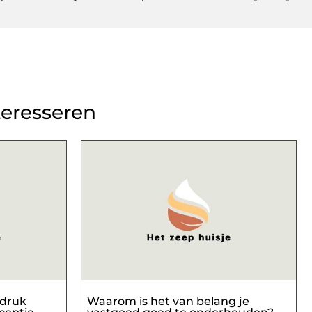
teresseren
ndruk
Waarom is het van belang je