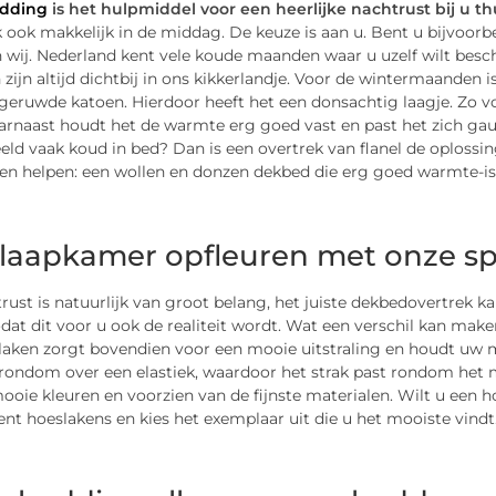
edding
is het hulpmiddel voor een heerlijke nachtrust
bij u th
k ook makkelijk in de middag. De keuze is aan u. Bent u bijvoor
 wij. Nederland kent vele koude maanden waar u uzelf wilt besc
ijn altijd dichtbij in ons kikkerlandje. Voor de wintermaanden i
 geruwde katoen. Hierdoor heeft het een donsachtig laagje. Zo v
aarnaast houdt het de warmte erg goed vast en past het zich ga
eld vaak koud in bed? Dan is een overtrek van flanel de oplossi
en helpen: een wollen en donzen dekbed die erg goed warmte-iso
laapkamer opfleuren met onze sp
ust is natuurlijk van groot belang, het juiste dekbedovertrek k
odat dit voor u ook de realiteit wordt. Wat een verschil kan make
laken zorgt bovendien voor een mooie uitstraling en houdt uw m
rondom over een elastiek, waardoor het strak past rondom het ma
ooie kleuren en voorzien van de fijnste materialen. Wilt u een h
nt hoeslakens en kies het exemplaar uit die u het mooiste vindt