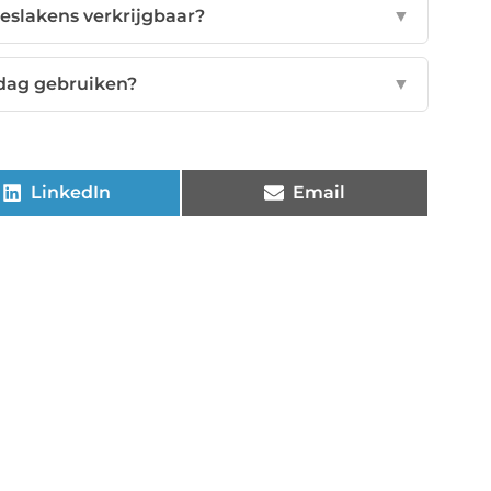
oeslakens verkrijgbaar?
▼
rdag gebruiken?
▼
LinkedIn
Email