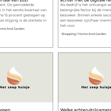
rtaal van 2021
achter met de digitale re
cent. De gemiddelde
Als bedrijf is het ontvangst e
is in het eerste kwartaal van
belangrijke factor bij de men
jna 15 procent gestegen op
bezoeker. Binnen enkele sec
ze stijging is de sterkste in
een bezoeker zijn/haar menin
het voor
Home And Garden
Shopping / Home And Garden
lussen
Welke achteruitrijcamera