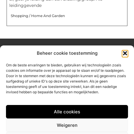
leidinggevende
Shopping / Home And Garden
Beheer cookie toestemming
Over hetzeephuisje
Om de beste ervaringen te bieden, gebruiken wij technologieën zoals
Jouw gids voor inspiratie en tips uit het dagelijks leven.
cookies om informatie over je apparaat op te slaan en/of te raadplegen.
Ontdek een brede verzameling blogs en artikelen die je helpen
Door in te stemmen met deze technologieën kunnen wij gegevens zoals
om het meeste uit elke dag te halen, met praktische adviezen
surfgedrag of unieke ID's op deze site verwerken. Als je geen
en verrassende inzichten.
toestemming geeft of uw toestemming intrekt, kan dit een nadelige
invloed hebben op bepaalde functies en mogelijkheden.
Bericht categorie
Alle cookies
Main Links
Weigeren
Linkbuilding platform: jouw sleutel tot betere online vindbaarheid
Geld verdienen via internet: jouw gids naar online inkomsten