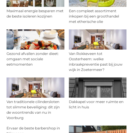
Maximaal energie besparen met
Een compleet assortiment
de beste isoleren kozijnen
inkopen bij een groothandel
met etherische olie
Gezond afvallen zonder dieet:
Van Rokkeveen tot
omgaan met sociale
Oosterheem: welke
eetmomenten
inbraakpreventie past bij jouw
wijk in Zoetermeer?
Van traditionele cilindersloten
Dakkapel voor meer ruimte en
tot slimme beveiliging: dit zijn
licht in huis
de woontrends van nu in
Voorburg
Ervaar de beste barbershop in