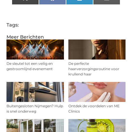
X
Facebook
LinkedIn
Email
(Twitter)
Tags:
Meer Berichten
De sleutel tot een veilig en
De perfecte
gestroomlijnd evenement
haarverzorgingsroutine voor
krullend haar
Buitengesloten Nijmegen? Hulp
Ontdek de voordelen van ME
is snel onderweg
Clinics