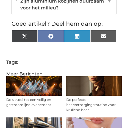
Zijn aluminium kozijnen duurzaam
▼
voor het milieu?
Goed artikel? Deel hem dan op:
X
Facebook
LinkedIn
Email
(Twitter)
Tags:
Meer Berichten
De sleutel tot een veilig en
De perfecte
gestroomlijnd evenement
haarverzorgingsroutine voor
krullend haar