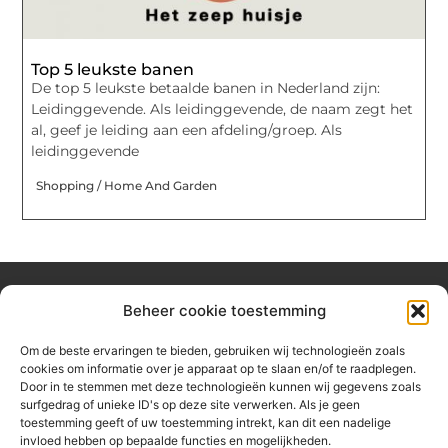
Top 5 leukste banen
De top 5 leukste betaalde banen in Nederland zijn:
Leidinggevende. Als leidinggevende, de naam zegt het
al, geef je leiding aan een afdeling/groep. Als
leidinggevende
Shopping / Home And Garden
Beheer cookie toestemming
Over hetzeephuisje
Om de beste ervaringen te bieden, gebruiken wij technologieën zoals
Jouw gids voor inspiratie en tips uit het dagelijks leven.
cookies om informatie over je apparaat op te slaan en/of te raadplegen.
Ontdek een brede verzameling blogs en artikelen die je helpen
Door in te stemmen met deze technologieën kunnen wij gegevens zoals
om het meeste uit elke dag te halen, met praktische adviezen
surfgedrag of unieke ID's op deze site verwerken. Als je geen
en verrassende inzichten.
toestemming geeft of uw toestemming intrekt, kan dit een nadelige
invloed hebben op bepaalde functies en mogelijkheden.