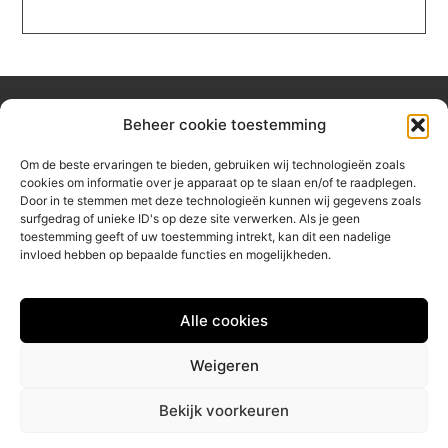
Beheer cookie toestemming
Over hetzeephuisje
Om de beste ervaringen te bieden, gebruiken wij technologieën zoals
Jouw gids voor inspiratie en tips uit het dagelijks leven.
cookies om informatie over je apparaat op te slaan en/of te raadplegen.
Ontdek een brede verzameling blogs en artikelen die je helpen
Door in te stemmen met deze technologieën kunnen wij gegevens zoals
om het meeste uit elke dag te halen, met praktische adviezen
surfgedrag of unieke ID's op deze site verwerken. Als je geen
en verrassende inzichten.
toestemming geeft of uw toestemming intrekt, kan dit een nadelige
invloed hebben op bepaalde functies en mogelijkheden.
Bericht categorie
Alle cookies
Main Links
Weigeren
Linkbuilding platform: jouw sleutel tot betere online vindbaarheid
Geld verdienen via internet: jouw gids naar online inkomsten
Bekijk voorkeuren
@2025 www.hetzeephuisje.nl. All Right Reserved.