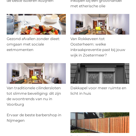
de beste isoleren kozijnen
inkopen bij een groothandel
met etherische olie
Gezond afvallen zonder dieet:
Van Rokkeveen tot
omgaan met sociale
Oosterheem: welke
eetmomenten
inbraakpreventie past bij jouw
wijk in Zoetermeer?
Van traditionele cilindersloten
Dakkapel voor meer ruimte en
tot slimme beveiliging: dit zijn
licht in huis
de woontrends van nu in
Voorburg
Ervaar de beste barbershop in
Nijmegen