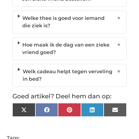
Welke thee is goed voor iemand
▼
die ziek is?
Hoe maak ik de dag van een zieke
▼
vriend goed?
Welk cadeau helpt tegen verveling
▼
in bed?
Goed artikel? Deel hem dan op:
X
Facebook
Pinterest
LinkedIn
Email
(Twitter)
Tags: