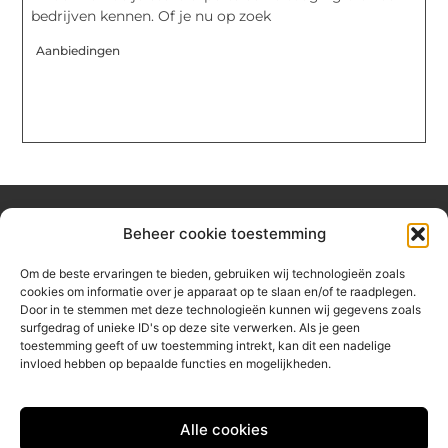
bedrijven kennen. Of je nu op zoek
Aanbiedingen
Beheer cookie toestemming
Over hetzeephuisje
Om de beste ervaringen te bieden, gebruiken wij technologieën zoals
Jouw gids voor inspiratie en tips uit het dagelijks leven.
cookies om informatie over je apparaat op te slaan en/of te raadplegen.
Ontdek een brede verzameling blogs en artikelen die je helpen
Door in te stemmen met deze technologieën kunnen wij gegevens zoals
om het meeste uit elke dag te halen, met praktische adviezen
surfgedrag of unieke ID's op deze site verwerken. Als je geen
en verrassende inzichten.
toestemming geeft of uw toestemming intrekt, kan dit een nadelige
invloed hebben op bepaalde functies en mogelijkheden.
Bericht categorie
Alle cookies