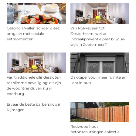
Gezond afvallen zonder dieet:
Van Rokkeveen tot
omgaan met sociale
Oosterheem: welke
eetmomenten
inbraakpreventie past bij jouw
wijk in Zoetermeer?
Van traditionele cilindersloten
Dakkapel voor meer ruimte en
tot slimme beveiliging: dit zijn
licht in huis
de woontrends van nu in
Voorburg
Ervaar de beste barbershop in
Nijmegen
Redwood hout
betonschuttingen collectie