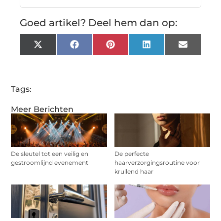
Goed artikel? Deel hem dan op:
X
Facebook
Pinterest
LinkedIn
Email
(Twitter)
Tags:
Meer Berichten
De sleutel tot een veilig en
De perfecte
gestroomlijnd evenement
haarverzorgingsroutine voor
krullend haar