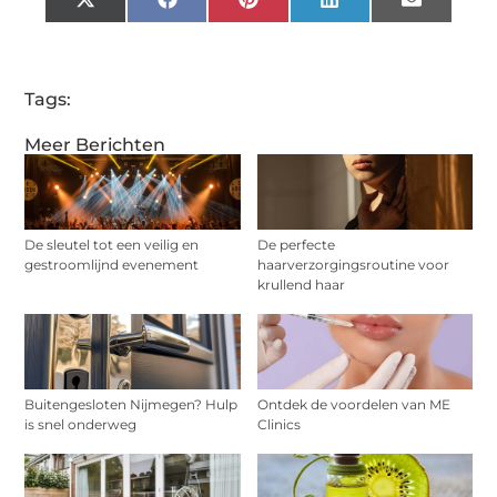
X
Facebook
Pinterest
LinkedIn
Email
(Twitter)
Tags:
Meer Berichten
De sleutel tot een veilig en
De perfecte
gestroomlijnd evenement
haarverzorgingsroutine voor
krullend haar
Buitengesloten Nijmegen? Hulp
Ontdek de voordelen van ME
is snel onderweg
Clinics