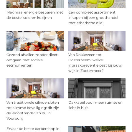
Maximaal energie besparen met
Een compleet assortiment
de beste isoleren kozijnen
inkopen bij een groothandel
met etherische olie
Gezond afvallen zonder dieet:
Van Rokkeveen tot
omgaan met sociale
Oosterheem: welke
eetmomenten
inbraakpreventie past bij jouw
wijk in Zoetermeer?
Van traditionele cilindersloten
Dakkapel voor meer ruimte en
tot slimme beveiliging: dit zijn
licht in huis
de woontrends van nu in
Voorburg
Ervaar de beste barbershop in