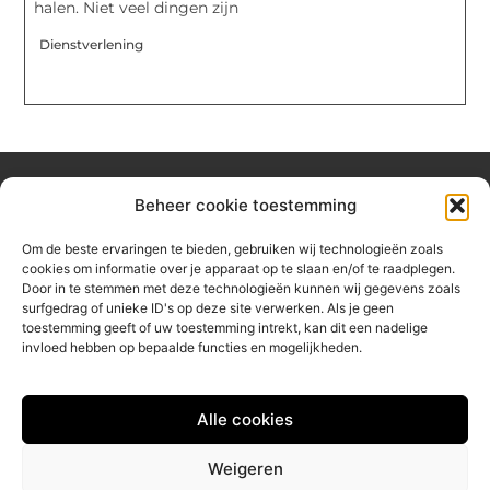
halen. Niet veel dingen zijn
Dienstverlening
Beheer cookie toestemming
Over hetzeephuisje
Om de beste ervaringen te bieden, gebruiken wij technologieën zoals
Jouw gids voor inspiratie en tips uit het dagelijks leven.
cookies om informatie over je apparaat op te slaan en/of te raadplegen.
Ontdek een brede verzameling blogs en artikelen die je helpen
Door in te stemmen met deze technologieën kunnen wij gegevens zoals
om het meeste uit elke dag te halen, met praktische adviezen
surfgedrag of unieke ID's op deze site verwerken. Als je geen
en verrassende inzichten.
toestemming geeft of uw toestemming intrekt, kan dit een nadelige
invloed hebben op bepaalde functies en mogelijkheden.
Bericht categorie
Alle cookies
Main Links
Weigeren
Linkbuilding platform: jouw sleutel tot betere online vindbaarheid
Geld verdienen via internet: jouw gids naar online inkomsten