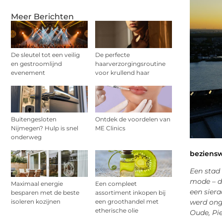
Meer Berichten
De sleutel tot een veilig
De perfecte
en gestroomlijnd
haarverzorgingsroutine
evenement
voor krullend haar
Buitengesloten
Ontdek de voordelen van
Nijmegen? Hulp is snel
ME Clinics
onderweg
beziens
Een stad
mode – di
Maximaal energie
Een compleet
een siera
besparen met de beste
assortiment inkopen bij
isoleren kozijnen
een groothandel met
werd ong
etherische olie
Oude, Pi