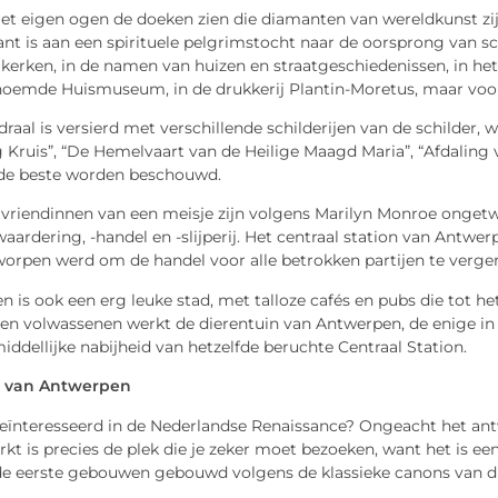
et eigen ogen de doeken zien die diamanten van wereldkunst zi
ant is aan een spirituele pelgrimstocht naar de oorsprong van
n kerken, in de namen van huizen en straatgeschiedenissen, in 
oemde Huismuseum, in de drukkerij Plantin-Moretus, maar voor
raal is versierd met verschillende schilderijen van de schilde
g Kruis”, “De Hemelvaart van de Heilige Maagd Maria”, “Afdaling va
 de beste worden beschouwd.
vriendinnen van een meisje zijn volgens Marilyn Monroe ongetwi
ardering, -handel en -slijperij. Het centraal station van Antwerp
worpen werd om de handel voor alle betrokken partijen te verge
 is ook een erg leuke stad, met talloze cafés en pubs die tot het
 en volwassenen werkt de dierentuin van Antwerpen, de enige i
iddellijke nabijheid van hetzelfde beruchte Centraal Station.
s van Antwerpen
geïnteresseerd in de Nederlandse Renaissance? Ongeacht het an
kt is precies de plek die je zeker moet bezoeken, want het is e
de eerste gebouwen gebouwd volgens de klassieke canons van die