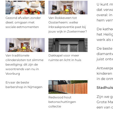
U kunt m
dat verw
overal: i
Gezond afvallen zonder
Van Rokkeveen tot
hem vern
dieet: omgaan met
Oosterheem: welke
sociale eetmomenten
inbraakpreventie past bij
De kathed
jouw wijk in Zoetermeer?
het Heili
werk als
De beste 
diamantwa
Van traditionele
Dakkapel voor meer
juist ont
cilindersloten tot slimme
ruimte en licht in huis
beveiliging: dit zijn de
Antwerpen
woontrends van nu in
kinderen
Voorburg
in de onm
Ervaar de beste
barbershop in Nijmegen
Stadhui
Zijn we 
Redwood hout
Grote Mar
betonschuttingen
collectie
een van 