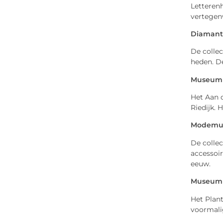
Letterenh
vertegen
Diamant
De colle
heden. De
Museum 
Het Aan 
Riedijk.
Modemus
De colle
accessoi
eeuw.
Museum 
Het Plan
voormalig