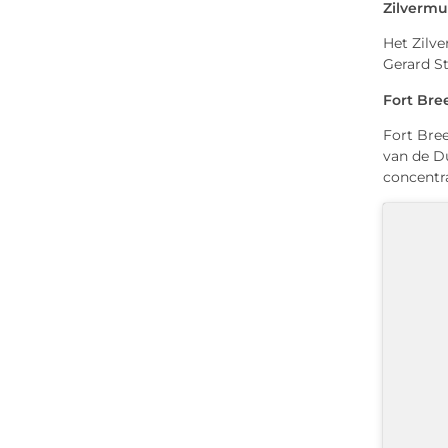
Zilverm
Het Zilv
Gerard St
Fort Br
Fort Bre
van de Du
concentr