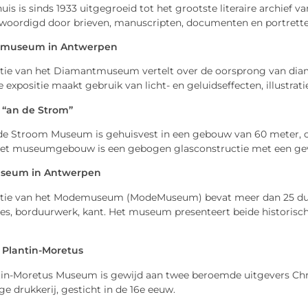
uis is sinds 1933 uitgegroeid tot het grootste literaire archief
woordigd door brieven, manuscripten, documenten en portrette
museum in Antwerpen
ctie van het Diamantmuseum vertelt over de oorsprong van dia
 expositie maakt gebruik van licht- en geluidseffecten, illustrati
“an de Strom”
de Stroom Museum is gehuisvest in een gebouw van 60 meter, 
 Het museumgebouw is een gebogen glasconstructie met een geve
eum in Antwerpen
ctie van het Modemuseum (ModeMuseum) bevat meer dan 25 duiz
res, borduurwerk, kant. Het museum presenteert beide historisc
Plantin-Moretus
tin-Moretus Museum is gewijd aan twee beroemde uitgevers Chris
e drukkerij, gesticht in de 16e eeuw.