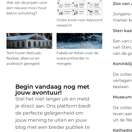
Wat zijn de prijzen voor
Zoo van
een nieuwe mooi hout
beton schutting?
Jongens e
manier be
Gratis tools voor keyword
research
Sten kas
Een van d
van Sten
van de g
Tent huren festivals:
Fabels en feiten over de
flexibel, sfeervol en
waterontharder in
Koninkl
praktisch geregeld
Hengelo
De colle
vertegen
Begin vandaag nog met
beslaan.
jouw avontuur!
Museum 
Stel het niet langer uit en meld
je direct aan. Ons platform biedt
De colle
de perfecte gelegenheid om
leven aa
uit de 19
jouw mening te uiten en jouw
blog met een breder publiek te
Kathedra