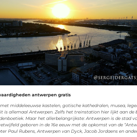
waardigheden antwerpen gratis
 met middeleeuwse kastelen, gotische kathedralen, musea, leg
t is allemaal Antwerpen. Zelfs het treinstation hier lijkt aan 
denboetiek. Maar het allerbelangrijkste: Antwerpen is de stad 
etwijfeld geboren in de 16e eeuw met de opkomst van de “Antwe
eter Paul Rubens, Antwerpen van Dyck, Jacob Jordaens en ander