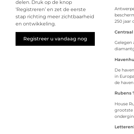
delen. Druk op de knop
Antwerpe
‘Registreren’ en zet de eerste
bescherm
stap richting meer zichtbaarheid
250 jaar
en ontwikkeling.
Centraal
Registreer u vandaag nog
Gelegen a
diamantga
Havenhu
De haven
in Europ
de haven
Rubens ‘
House Ru
grootste 
onderging
Letteren