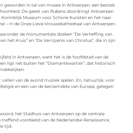
jn geworden in tal van musea in Antwerpen, een bezoek
 schoonheid. De geest van Rubens doordringt Antwerpen
het Koninklijk Museum voor Schone Kunsten en het naar
al – in de Onze-Lieve-Vrouwekathedraal van Antwerpen.
r, waaronder de monumentale doeken “De Verheffing van
n het Kruis” en “De Verrijzenis van Christus”, die in zijn
jfeld in Antwerpen, want het is de hoofdstad van de
en ligt net buiten het “Diamantkwartier”, dat historisch
makkelijken.
 vallen van de avond muziek spelen. En, natuurlijk, voor
n België en een van de beroemdste van Europa, gelegen
twoord, het Stadhuis van Antwerpen op de centrale
en treffend voorbeeld van de Nederlandse Renaissance,
 tijd.