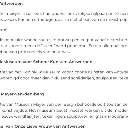
 Antwerpen
n meisjes, maar ook hun ouders, om vrolijke nijlpaarden te zien,
zoekers kunnen uitnodigen, als ze niet al een van de meest pop
teel
e populaire wandelroutes in Antwerpen begint vanaf de rechtero
, dat zonder meer de “steen” werd genoemd. En dat allemaal omd
ebouwen grotendeels van hout was.
ijk Museum voor Schone Kunsten Antwerpen
ctie van het Koninklijk Museum voor Schone Kunsten van Antwe
woordigd door meer dan 7 duizend schilderijen, sculpturen, tek
Mayer-van-den-berg
ctie van Museum Mayer van den Bergh behoorde ooit toe aan de v
n kunst wijdde. Het museum bevat meesterwerken uit de middele
e eeuw, wandtapijten, tekeningen, sculpturen en glas-in-loodram
al van Onze Lieve Vrouw van Antwerpen