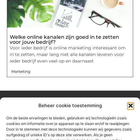
Welke online kanalen zijn goed in te zetten
voor jouw bedrijf?
Voor ieder bedrijf is online marketing interessant om
in te zetten, maar lang niet alle kanalen leveren voor
ieder bedrijf even veel op en daarnaast
Marketing
Beheer cookie toestemming
Over hetzeephuisje
Om de beste ervaringen te bieden, gebruiken wij technologieën zoals
Jouw gids voor inspiratie en tips uit het dagelijks leven.
cookies om informatie over je apparaat op te slaan en/of te raadplegen.
Ontdek een brede verzameling blogs en artikelen die je helpen
Door in te stemmen met deze technologieën kunnen wij gegevens zoals
om het meeste uit elke dag te halen, met praktische adviezen
surfgedrag of unieke ID's op deze site verwerken. Als je geen
en verrassende inzichten.