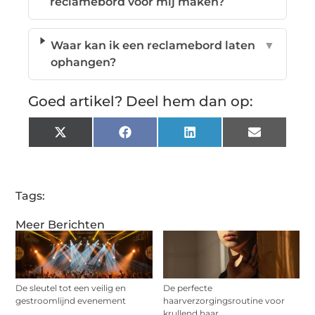
reclamebord voor mij maken?
Waar kan ik een reclamebord laten
▼
ophangen?
Goed artikel? Deel hem dan op:
X
Facebook
LinkedIn
Email
(Twitter)
Tags:
Meer Berichten
De sleutel tot een veilig en
De perfecte
gestroomlijnd evenement
haarverzorgingsroutine voor
krullend haar