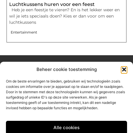
Luchtkussens huren voor een feest
Heb je een feestje te vieren? En is het lekker weer en
wil je iets speciaals doen? Kies er dan voor om een
luchtkussens
Entertainment
Beheer cookie toestemming
Over hetzeephuisje
Om de beste ervaringen te bieden, gebruiken wij technologieën zoals
Jouw gids voor inspiratie en tips uit het dagelijks leven.
cookies om informatie over je apparaat op te slaan en/of te raadplegen.
Ontdek een brede verzameling blogs en artikelen die je helpen
Door in te stemmen met deze technologieën kunnen wij gegevens zoals
om het meeste uit elke dag te halen, met praktische adviezen
surfgedrag of unieke ID's op deze site verwerken. Als je geen
en verrassende inzichten.
toestemming geeft of uw toestemming intrekt, kan dit een nadelige
invloed hebben op bepaalde functies en mogelijkheden.
Bericht categorie
Alle cookies