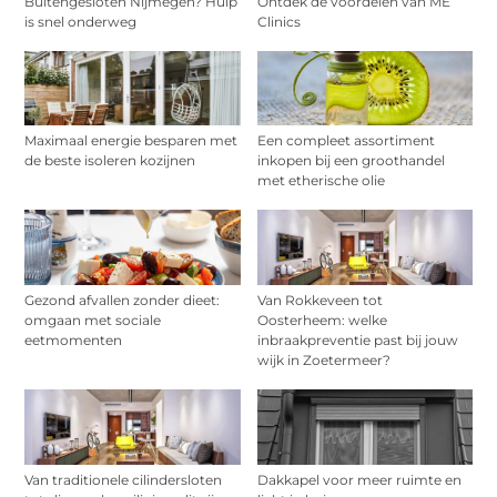
Buitengesloten Nijmegen? Hulp
Ontdek de voordelen van ME
is snel onderweg
Clinics
Maximaal energie besparen met
Een compleet assortiment
de beste isoleren kozijnen
inkopen bij een groothandel
met etherische olie
Gezond afvallen zonder dieet:
Van Rokkeveen tot
omgaan met sociale
Oosterheem: welke
eetmomenten
inbraakpreventie past bij jouw
wijk in Zoetermeer?
Van traditionele cilindersloten
Dakkapel voor meer ruimte en