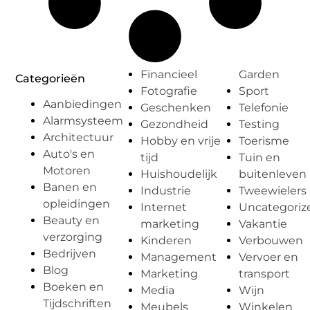
Financieel
Garden
Categorieën
Fotografie
Sport
Aanbiedingen
Geschenken
Telefonie
Alarmsysteem
Gezondheid
Testing
Architectuur
Hobby en vrije
Toerisme
Auto's en
tijd
Tuin en
Motoren
Huishoudelijk
buitenleven
Banen en
Industrie
Tweewielers
opleidingen
Internet
Uncategoriz
Beauty en
marketing
Vakantie
verzorging
Kinderen
Verbouwen
Bedrijven
Management
Vervoer en
Blog
Marketing
transport
Boeken en
Media
Wijn
Tijdschriften
Meubels
Winkelen