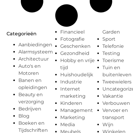
Financieel
Garden
Categorieën
Fotografie
Sport
Aanbiedingen
Geschenken
Telefonie
Alarmsysteem
Gezondheid
Testing
Architectuur
Hobby en vrije
Toerisme
Auto's en
tijd
Tuin en
Motoren
Huishoudelijk
buitenleven
Banen en
Industrie
Tweewielers
opleidingen
Internet
Uncategoriz
Beauty en
marketing
Vakantie
verzorging
Kinderen
Verbouwen
Bedrijven
Management
Vervoer en
Blog
Marketing
transport
Boeken en
Media
Wijn
Tijdschriften
Meubels
Winkelen