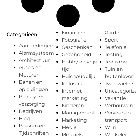
Financieel
Garden
Categorieën
Fotografie
Sport
Aanbiedingen
Geschenken
Telefonie
Alarmsysteem
Gezondheid
Testing
Architectuur
Hobby en vrije
Toerisme
Auto's en
tijd
Tuin en
Motoren
Huishoudelijk
buitenleven
Banen en
Industrie
Tweewielers
opleidingen
Internet
Uncategoriz
Beauty en
marketing
Vakantie
verzorging
Kinderen
Verbouwen
Bedrijven
Management
Vervoer en
Blog
Marketing
transport
Boeken en
Media
Wijn
Tijdschriften
Meubels
Winkelen