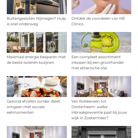
Buitengesloten Nijmegen? Hulp
Ontdek de voordelen van ME
is snel onderweg
Clinics
Maximaal energie besparen met
Een compleet assortiment
de beste isoleren kozijnen
inkopen bij een groothandel
met etherische olie
Gezond afvallen zonder dieet:
Van Rokkeveen tot
omgaan met sociale
Oosterheem: welke
eetmomenten
inbraakpreventie past bij jouw
wijk in Zoetermeer?