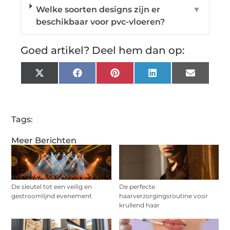
Welke soorten designs zijn er
▼
beschikbaar voor pvc-vloeren?
Goed artikel? Deel hem dan op:
X
Facebook
Pinterest
LinkedIn
Email
(Twitter)
Tags:
Meer Berichten
De sleutel tot een veilig en
De perfecte
gestroomlijnd evenement
haarverzorgingsroutine voor
krullend haar