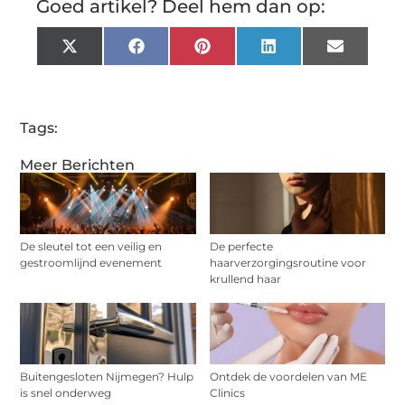
Goed artikel? Deel hem dan op:
X
Facebook
Pinterest
LinkedIn
Email
(Twitter)
Tags:
Meer Berichten
De sleutel tot een veilig en
De perfecte
gestroomlijnd evenement
haarverzorgingsroutine voor
krullend haar
Buitengesloten Nijmegen? Hulp
Ontdek de voordelen van ME
is snel onderweg
Clinics