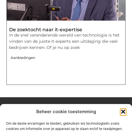
De zoektocht naar it-expertise
In de snel veranderende wereld van technologie is het
vinden van de juiste it-experts een uitdaging die veel
bedrijven kennen. Of je nu op zoek
Aanbiedingen
Beheer cookie toestemming
Over hetzeephuisje
Om de beste ervaringen te bieden, gebruiken wij technologieën zoals
Jouw gids voor inspiratie en tips uit het dagelijks leven.
cookies om informatie over je apparaat op te slaan en/of te raadplegen.
Ontdek een brede verzameling blogs en artikelen die je helpen