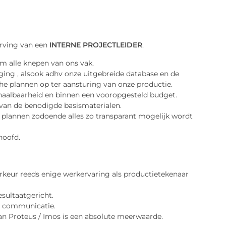
erving van een
INTERNE PROJECTLEIDER
.
m alle knepen van ons vak.
iging , alsook adhv onze uitgebreide database en de
he plannen op ter aansturing van onze productie.
 haalbaarheid en binnen een vooropgesteld budget.
s van de benodigde basismaterialen.
 plannen zodoende alles zo transparant mogelijk wordt
hoofd.
rkeur reeds enige werkervaring als productietekenaar
esultaatgericht.
en communicatie.
an Proteus / Imos is een absolute meerwaarde.