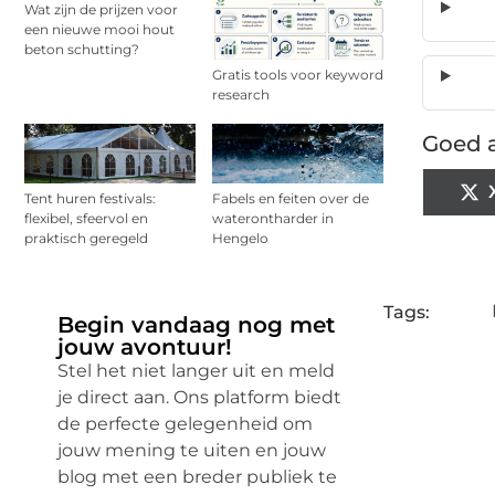
Wat zijn de prijzen voor
een nieuwe mooi hout
beton schutting?
Gratis tools voor keyword
research
Goed a
Tent huren festivals:
Fabels en feiten over de
flexibel, sfeervol en
waterontharder in
praktisch geregeld
Hengelo
Tags:
Begin vandaag nog met
jouw avontuur!
Stel het niet langer uit en meld
je direct aan. Ons platform biedt
de perfecte gelegenheid om
jouw mening te uiten en jouw
blog met een breder publiek te