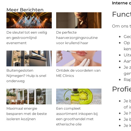
Interne
Meer Berichten
Func
Om ons t
De sleutel tot een veilig
De perfecte
Ged
en gestroomlijnd
haarverzorgingsroutine
Op 
evenement
voor krullend haar
ken
Uit
Aan
Je 
Buitengesloten
Ontdek de voordelen van
gem
Nijmegen? Hulp is snel
ME Clinics
Rap
onderweg
Profi
Je 
of 
Maximaal energie
Een compleet
Je 
besparen met de beste
assortiment inkopen bij
Je 
isoleren kozijnen
een groothandel met
etherische olie
Je 