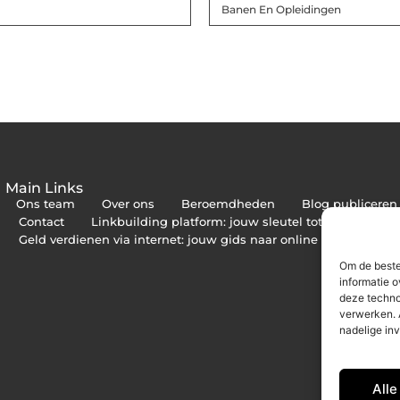
Banen En Opleidingen
Main Links
Ons team
Over ons
Beroemdheden
Blog publiceren
Contact
Linkbuilding platform: jouw sleutel tot betere onli
Geld verdienen via internet: jouw gids naar online inkomsten
Om de beste
informatie o
deze techno
verwerken. 
nadelige in
Alle