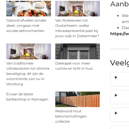
Aanb
We 
Gezond afvallen zonder
Van Rokkeveen tot
amb
dieet: omgaan met
Oosterheem: welke
Daa
sociale eetmomenten
inbraakpreventie past bij
https://
jouw wijk in Zoetermeer?
Veel
Van traditionele
Dakkapel voor meer
cilindersloten tot slimme
ruimte en licht in huis
beveiliging: dit zijn de
woontrends van nu in
Voorburg
Ervaar de beste
barbershop in Nijmegen
Redwood hout
betonschuttingen
collectie