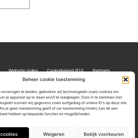
Website index
Cookiebeleid (EU)
Partners
ne vindbaarheid
Beheer cookie toestemming
 ervaringen te bieden, gebruiken wij technologieën zoals cookies om
ver je apparaat op te slaan en/of te raadplegen. Door in te stemmen met
logieën kunnen wij gegevens zoals surfgedrag of unieke ID's op deze site
Als je geen toestemming geeft of uw toestemming intrekt, kan dit een
vloed hebben op bepaalde functies en mogelijkheden.
 cookies
Weigeren
Bekijk voorkeuren