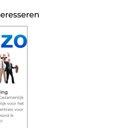
teresseren
ing
Gezamenlijk
ijk voor het
antreis voor
word ik
e?