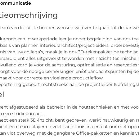
 communicatie
tieomschrijving
eam verder uit te breiden wensen wij over te gaan tot de aanw
urende een inwerkperiode leer je onder begeleiding van ons tea
basis van plannen interieurarchitect/projectleiders, orderbevest
nis van uw collega’s, maak je in ons 3D-tekenpakket de technisc
eraard dient alles uitgewerkt te worden met nazicht technische
vullend zorg je voor de aansturing, optimalisatie en reservatie
zorgt voor de nodige bemerkingen en/of aandachtspunten bij de
aakt voor correcte en vloeiende productieflow.
portering gebeurt rechtstreeks aan de projectleider & afdelings
el
bent afgestudeerd als bachelor in de houttechnieken en met voo
in een studiebureau,… .
hebt een sterk 3D-inzicht, bent gedreven, werkt nauwkeurig en r
bent een team-player en voelt zich thuis in een cultuur met op
kan vlot overweg met de gangbare Office-pakketten en kennis v