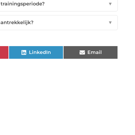
f trainingsperiode?
▼
antrekkelijk?
▼
LinkedIn
Email