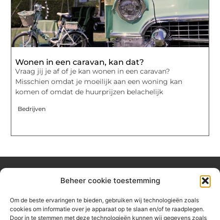
Wonen in een caravan, kan dat?
Vraag jij je af of je kan wonen in een caravan?
Misschien omdat je moeilijk aan een woning kan
komen of omdat de huurprijzen belachelijk
Bedrijven
Beheer cookie toestemming
Over hetzeephuisje
Om de beste ervaringen te bieden, gebruiken wij technologieën zoals
Jouw gids voor inspiratie en tips uit het dagelijks leven.
cookies om informatie over je apparaat op te slaan en/of te raadplegen.
Ontdek een brede verzameling blogs en artikelen die je helpen
Door in te stemmen met deze technologieën kunnen wij gegevens zoals
om het meeste uit elke dag te halen, met praktische adviezen