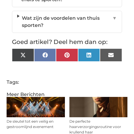
Wat zijn de voordelen van thuis
▼
sporten?
Goed artikel? Deel hem dan op:
X
Facebook
Pinterest
LinkedIn
Email
(Twitter)
Tags:
Meer Berichten
De sleutel tot een veilig en
De perfecte
gestroomlijnd evenement
haarverzorgingsroutine voor
krullend haar