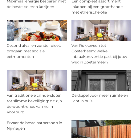
Maximaal energie besparen met
Een compleet assortiment
de beste isoleren kozijnen
inkopen bij een groothandel
met etherische olie
Gezond afvallen zonder dieet:
Van Rokkeveen tot
omgaan met sociale
Oosterheem: welke
eetmomenten
inbraakpreventie past bij jouw
wijk in Zoetermeer?
Van traditionele cilindersloten
Dakkapel voor meer ruimte en
tot slimme beveiliging: dit zijn
licht in huis
de woontrends van nu in
Voorburg
Ervaar de beste barbershop in
Nijmegen