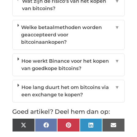
Wat zijn de risico's van het kopen
▼
van bitcoins?
Welke betaalmethoden worden
▼
geaccepteerd voor
bitcoinaankopen?
Hoe werkt Binance voor het kopen
▼
van goedkope bitcoins?
Hoe lang duurt het om bitcoins via
▼
een exchange te kopen?
Goed artikel? Deel hem dan op:
X
Facebook
Pinterest
LinkedIn
Email
(Twitter)