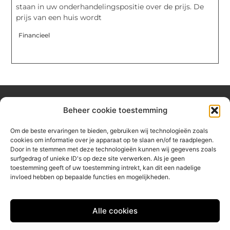
staan in uw onderhandelingspositie over de prijs. De
prijs van een huis wordt
Financieel
Beheer cookie toestemming
Over hetzeephuisje
Om de beste ervaringen te bieden, gebruiken wij technologieën zoals
Jouw gids voor inspiratie en tips uit het dagelijks leven.
cookies om informatie over je apparaat op te slaan en/of te raadplegen.
Ontdek een brede verzameling blogs en artikelen die je helpen
Door in te stemmen met deze technologieën kunnen wij gegevens zoals
om het meeste uit elke dag te halen, met praktische adviezen
surfgedrag of unieke ID's op deze site verwerken. Als je geen
en verrassende inzichten.
toestemming geeft of uw toestemming intrekt, kan dit een nadelige
invloed hebben op bepaalde functies en mogelijkheden.
Bericht categorie
Alle cookies
Main Links