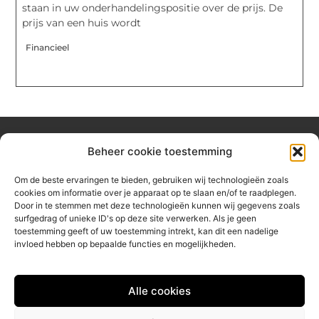
staan in uw onderhandelingspositie over de prijs. De
prijs van een huis wordt
Financieel
Beheer cookie toestemming
Over hetzeephuisje
Om de beste ervaringen te bieden, gebruiken wij technologieën zoals
Jouw gids voor inspiratie en tips uit het dagelijks leven.
cookies om informatie over je apparaat op te slaan en/of te raadplegen.
Ontdek een brede verzameling blogs en artikelen die je helpen
Door in te stemmen met deze technologieën kunnen wij gegevens zoals
om het meeste uit elke dag te halen, met praktische adviezen
surfgedrag of unieke ID's op deze site verwerken. Als je geen
en verrassende inzichten.
toestemming geeft of uw toestemming intrekt, kan dit een nadelige
invloed hebben op bepaalde functies en mogelijkheden.
Bericht categorie
Alle cookies
Main Links