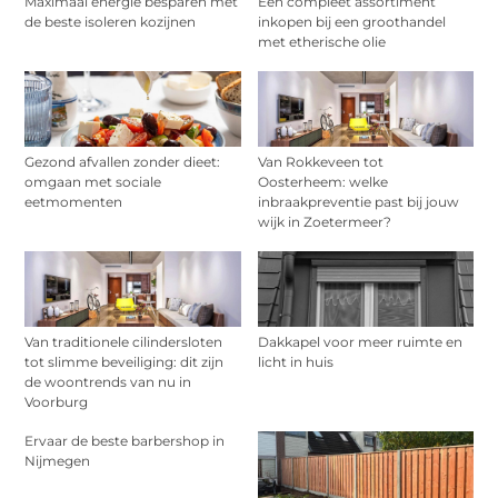
Maximaal energie besparen met
Een compleet assortiment
de beste isoleren kozijnen
inkopen bij een groothandel
met etherische olie
Gezond afvallen zonder dieet:
Van Rokkeveen tot
omgaan met sociale
Oosterheem: welke
eetmomenten
inbraakpreventie past bij jouw
wijk in Zoetermeer?
Van traditionele cilindersloten
Dakkapel voor meer ruimte en
tot slimme beveiliging: dit zijn
licht in huis
de woontrends van nu in
Voorburg
Ervaar de beste barbershop in
Nijmegen