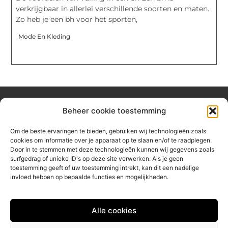
verkrijgbaar in allerlei verschillende soorten en maten.
Zo heb je een bh voor het sporten,
Mode En Kleding
Beheer cookie toestemming
Over hetzeephuisje
Om de beste ervaringen te bieden, gebruiken wij technologieën zoals
Jouw gids voor inspiratie en tips uit het dagelijks leven.
cookies om informatie over je apparaat op te slaan en/of te raadplegen.
Ontdek een brede verzameling blogs en artikelen die je helpen
Door in te stemmen met deze technologieën kunnen wij gegevens zoals
om het meeste uit elke dag te halen, met praktische adviezen
surfgedrag of unieke ID's op deze site verwerken. Als je geen
en verrassende inzichten.
toestemming geeft of uw toestemming intrekt, kan dit een nadelige
invloed hebben op bepaalde functies en mogelijkheden.
Bericht categorie
Alle cookies
Main Links