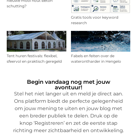
nieuwe mooi hout beton
schutting?
Gratis tools voor keyword
research
Tent huren festivals: flexibel,
Fabels en feiten over de
sfeervol en praktisch geregeld
waterontharder in Hengelo
Begin vandaag nog met jouw
avontuur!
Stel het niet langer uit en meld je direct aan.
Ons platform biedt de perfecte gelegenheid
om jouw mening te uiten en jouw blog met
een breder publiek te delen. Druk op de
knop ‘Registreren’ en zet de eerste stap
richting meer zichtbaarheid en ontwikkeling.