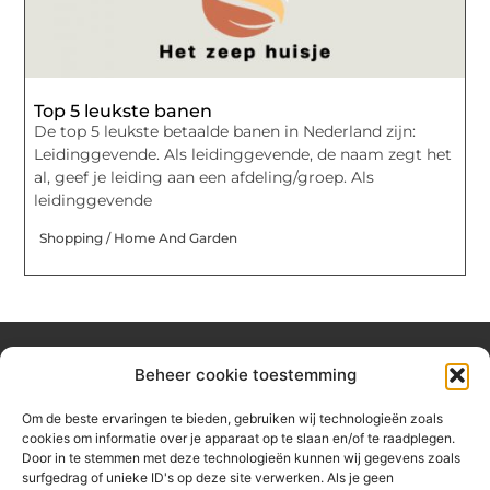
Top 5 leukste banen
De top 5 leukste betaalde banen in Nederland zijn:
Leidinggevende. Als leidinggevende, de naam zegt het
al, geef je leiding aan een afdeling/groep. Als
leidinggevende
Shopping / Home And Garden
Beheer cookie toestemming
Over hetzeephuisje
Om de beste ervaringen te bieden, gebruiken wij technologieën zoals
Jouw gids voor inspiratie en tips uit het dagelijks leven.
cookies om informatie over je apparaat op te slaan en/of te raadplegen.
Ontdek een brede verzameling blogs en artikelen die je helpen
Door in te stemmen met deze technologieën kunnen wij gegevens zoals
om het meeste uit elke dag te halen, met praktische adviezen
surfgedrag of unieke ID's op deze site verwerken. Als je geen
en verrassende inzichten.