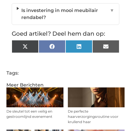
Is investering in mooi meubilair
▼
rendabel?
Goed artikel? Deel hem dan op:
X
Facebook
LinkedIn
Email
(Twitter)
Tags:
Meer Berichten
De sleutel tot een veilig en
De perfecte
gestroomlijnd evenement
haarverzorgingsroutine voor
krullend haar