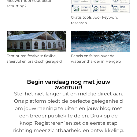
nieuwe mooi hout beton
schutting?
Gratis tools voor keyword
research
Tent huren festivals: flexibel,
Fabels en feiten over de
sfeervol en praktisch geregeld
waterontharder in Hengelo
Begin vandaag nog met jouw
avontuur!
Stel het niet langer uit en meld je direct aan.
Ons platform biedt de perfecte gelegenheid
om jouw mening te uiten en jouw blog met
een breder publiek te delen. Druk op de
knop ‘Registreren’ en zet de eerste stap
richting meer zichtbaarheid en ontwikkeling.