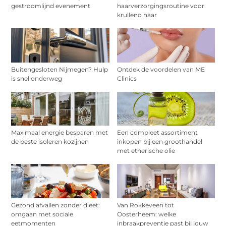
gestroomlijnd evenement
haarverzorgingsroutine voor
krullend haar
Buitengesloten Nijmegen? Hulp
Ontdek de voordelen van ME
is snel onderweg
Clinics
Maximaal energie besparen met
Een compleet assortiment
de beste isoleren kozijnen
inkopen bij een groothandel
met etherische olie
Gezond afvallen zonder dieet:
Van Rokkeveen tot
omgaan met sociale
Oosterheem: welke
eetmomenten
inbraakpreventie past bij jouw