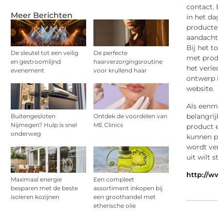
contact.
Meer Berichten
in het da
producten
aandacht 
Bij het t
De sleutel tot een veilig
De perfecte
met prod
en gestroomlijnd
haarverzorgingsroutine
het verle
evenement
voor krullend haar
ontwerp b
website.
Als eenma
belangrij
Buitengesloten
Ontdek de voordelen van
Nijmegen? Hulp is snel
ME Clinics
product 
onderweg
kunnen pr
wordt ve
uit wilt s
http://w
Maximaal energie
Een compleet
besparen met de beste
assortiment inkopen bij
isoleren kozijnen
een groothandel met
etherische olie