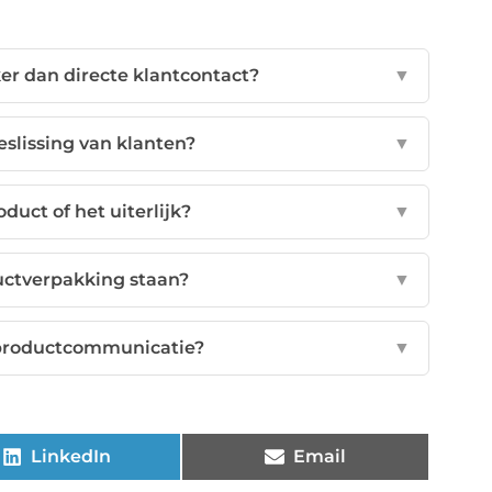
r dan directe klantcontact?
▼
slissing van klanten?
▼
duct of het uiterlijk?
▼
uctverpakking staan?
▼
en productcommunicatie?
▼
LinkedIn
Email