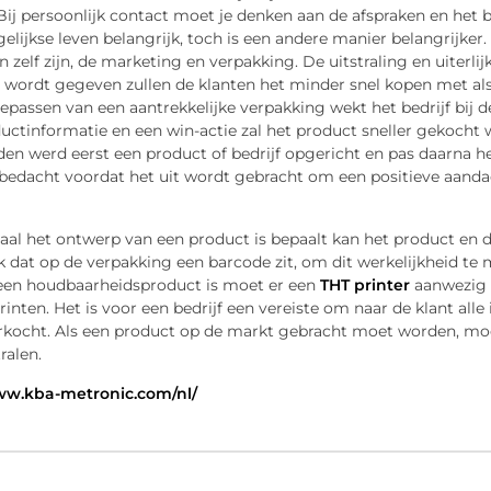
 Bij persoonlijk contact moet je denken aan de afspraken en he
gelijkse leven belangrijk, toch is een andere manier belangrij
 zelf zijn, de marketing en verpakking. De uitstraling en uiterlijk
wordt gegeven zullen de klanten het minder snel kopen met als g
oepassen van een aantrekkelijke verpakking wekt het bedrijf bij 
uctinformatie en een win-actie zal het product sneller gekocht
den werd eerst een product of bedrijf opgericht en pas daarna het
edacht voordat het uit wordt gebracht om een positieve aandacht
al het ontwerp van een product is bepaalt kan het product en d
k dat op de verpakking een barcode zit, om dit werkelijkheid t
een houdbaarheidsproduct is moet er een
THT printer
aanwezig 
inten. Het is voor een bedrijf een vereiste om naar de klant alle
rkocht. Als een product op de markt gebracht moet worden, mo
tralen.
ww.kba-metronic.com/nl/