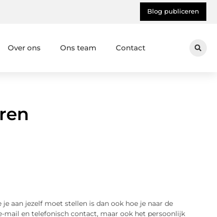
Blog publiceren
Over ons
Ons team
Contact
ren
e aan jezelf moet stellen is dan ook hoe je naar de
-mail en telefonisch contact, maar ook het persoonlijk