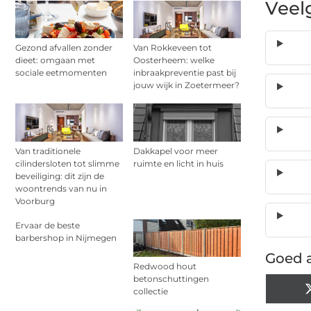
Veel
Gezond afvallen zonder
Van Rokkeveen tot
dieet: omgaan met
Oosterheem: welke
sociale eetmomenten
inbraakpreventie past bij
jouw wijk in Zoetermeer?
Van traditionele
Dakkapel voor meer
cilindersloten tot slimme
ruimte en licht in huis
beveiliging: dit zijn de
woontrends van nu in
Voorburg
Ervaar de beste
barbershop in Nijmegen
Goed a
Redwood hout
betonschuttingen
collectie