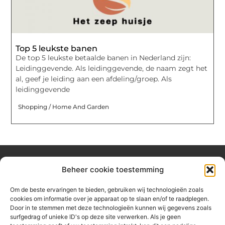
Top 5 leukste banen
De top 5 leukste betaalde banen in Nederland zijn:
Leidinggevende. Als leidinggevende, de naam zegt het
al, geef je leiding aan een afdeling/groep. Als
leidinggevende
Shopping / Home And Garden
Beheer cookie toestemming
Over hetzeephuisje
Om de beste ervaringen te bieden, gebruiken wij technologieën zoals
Jouw gids voor inspiratie en tips uit het dagelijks leven.
cookies om informatie over je apparaat op te slaan en/of te raadplegen.
Ontdek een brede verzameling blogs en artikelen die je helpen
Door in te stemmen met deze technologieën kunnen wij gegevens zoals
om het meeste uit elke dag te halen, met praktische adviezen
surfgedrag of unieke ID's op deze site verwerken. Als je geen
en verrassende inzichten.