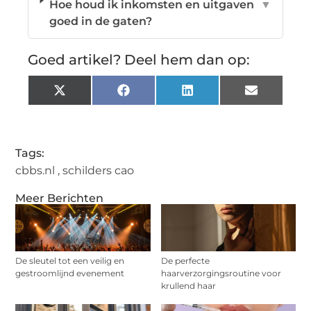
Hoe houd ik inkomsten en uitgaven
▼
goed in de gaten?
Goed artikel? Deel hem dan op:
X
Facebook
LinkedIn
Email
(Twitter)
Tags:
cbbs.nl
,
schilders cao
Meer Berichten
De sleutel tot een veilig en
De perfecte
gestroomlijnd evenement
haarverzorgingsroutine voor
krullend haar