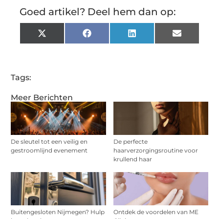
Goed artikel? Deel hem dan op:
X
Facebook
LinkedIn
Email
(Twitter)
Tags:
Meer Berichten
De sleutel tot een veilig en
De perfecte
gestroomlijnd evenement
haarverzorgingsroutine voor
krullend haar
Buitengesloten Nijmegen? Hulp
Ontdek de voordelen van ME