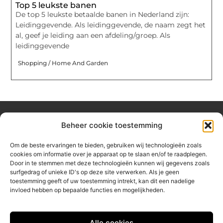
Top 5 leukste banen
De top 5 leukste betaalde banen in Nederland zijn:
Leidinggevende. Als leidinggevende, de naam zegt het
al, geef je leiding aan een afdeling/groep. Als
leidinggevende
Shopping / Home And Garden
Beheer cookie toestemming
Over hetzeephuisje
Om de beste ervaringen te bieden, gebruiken wij technologieën zoals
Jouw gids voor inspiratie en tips uit het dagelijks leven.
cookies om informatie over je apparaat op te slaan en/of te raadplegen.
Ontdek een brede verzameling blogs en artikelen die je helpen
Door in te stemmen met deze technologieën kunnen wij gegevens zoals
om het meeste uit elke dag te halen, met praktische adviezen
surfgedrag of unieke ID's op deze site verwerken. Als je geen
en verrassende inzichten.
toestemming geeft of uw toestemming intrekt, kan dit een nadelige
invloed hebben op bepaalde functies en mogelijkheden.
Bericht categorie
Alle cookies