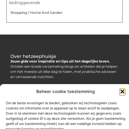
leidinggevende
Shopping / Home And Garden
Over hetzeephuisje
Jouw gids voor inspiratie en tips uit het dagelijks leven.
Ontdek een brede verzameling blogs en artikelen die je helpen
om het meeste uit elke dag te halen, met praktische adviezen
en verrassende inzichten.
Bericht categorie
Beheer cookie toestemming
Om de beste ervaringen te bieden, gebruiken wij technologieën zoals
cookies om informatie over je apparaat op te slaan en/of te raadplegen.
Main Links
Door in te stemmen met deze technologieën kunnen wij gegevens zoals
surfgedrag of unieke ID's op deze site verwerken. Als je geen toestemming
Linkbuilding platform: jouw sleutel tot betere online vindbaarheid
Geld verdienen via internet: jouw gids naar online inkomsten
geeft of uw toestemming intrekt, kan dit een nadelige invloed hebben op
bepaalde functies en mogelijkheden.