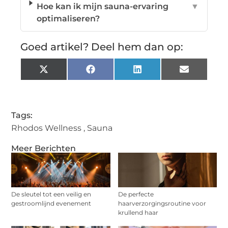
Hoe kan ik mijn sauna-ervaring
▼
optimaliseren?
Goed artikel? Deel hem dan op:
X
Facebook
LinkedIn
Email
(Twitter)
Tags:
Rhodos Wellness
,
Sauna
Meer Berichten
De sleutel tot een veilig en
De perfecte
gestroomlijnd evenement
haarverzorgingsroutine voor
krullend haar