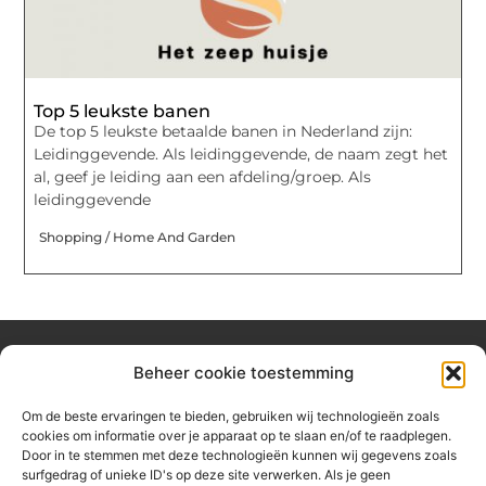
Top 5 leukste banen
De top 5 leukste betaalde banen in Nederland zijn:
Leidinggevende. Als leidinggevende, de naam zegt het
al, geef je leiding aan een afdeling/groep. Als
leidinggevende
Shopping / Home And Garden
Beheer cookie toestemming
Over hetzeephuisje
Om de beste ervaringen te bieden, gebruiken wij technologieën zoals
Jouw gids voor inspiratie en tips uit het dagelijks leven.
cookies om informatie over je apparaat op te slaan en/of te raadplegen.
Ontdek een brede verzameling blogs en artikelen die je helpen
Door in te stemmen met deze technologieën kunnen wij gegevens zoals
om het meeste uit elke dag te halen, met praktische adviezen
surfgedrag of unieke ID's op deze site verwerken. Als je geen
en verrassende inzichten.